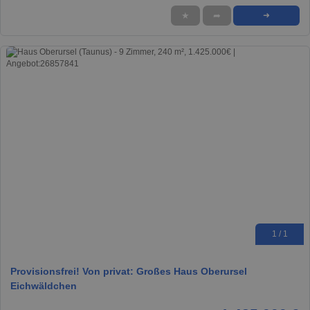
★
➦
➜
1 / 1
Provisionsfrei! Von privat: Großes Haus Oberursel
Eichwäldchen