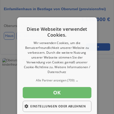
Einfamilienhaus in Bestlage von Oberursel (provisionsfrei)
1.590.000 €
Oberursel (Taunus), 61440
Diese Webseite verwendet
Cookies.
Haus
ca. 310,00 m²
Zimmer 8
Wir verwenden Cookies, um die
★
➦
➜
Benutzerfreundlichkeit unserer Website zu
verbessern. Durch die weitere Nutzung
unserer Webseite stimmen Sie der
Verwendung von Cookies gemäß unserer
Cookie-Richtlinie zu.
Weitere Informationen /
Datenschutz
Alle Partner anzeigen
(709) →
OK
EINSTELLUNGEN ODER ABLEHNEN