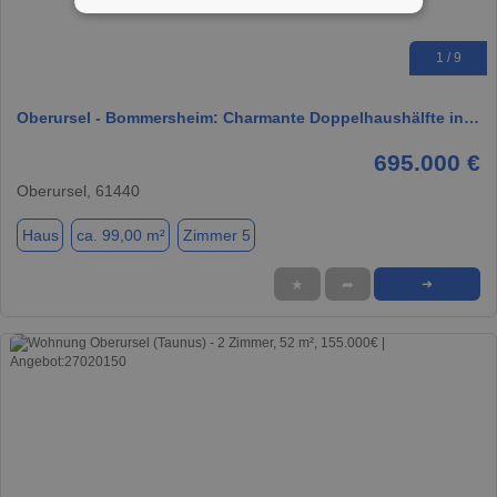
1 / 9
Oberursel - Bommersheim: Charmante Doppelhaushälfte in…
695.000 €
Oberursel, 61440
Haus
ca. 99,00 m²
Zimmer 5
★
➦
➜