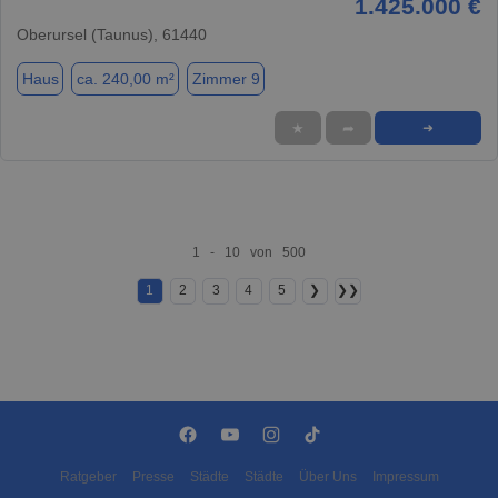
1.425.000 €
Oberursel (Taunus), 61440
Haus
ca. 240,00 m²
Zimmer 9
★
➦
➜
1 - 10 von 500
1
2
3
4
5
❯
❯❯
Ratgeber
Presse
Städte
Städte
Über Uns
Impressum