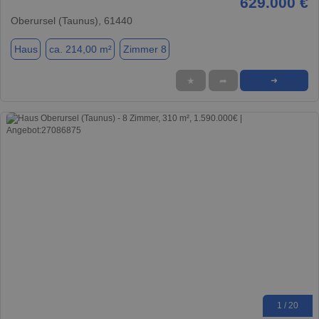
629.000 €
Oberursel (Taunus), 61440
Haus
ca. 214,00 m²
Zimmer 8
★
➦
➜
1 / 20