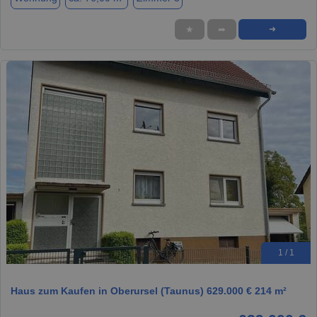
★
➦
➜
1 / 1
Haus zum Kaufen in Oberursel (Taunus) 629.000 € 214 m²