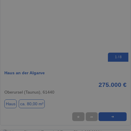
1 / 8
Haus an der Algarve
275.000 €
Oberursel (Taunus), 61440
Haus
ca. 80,00 m²
★
➦
➜