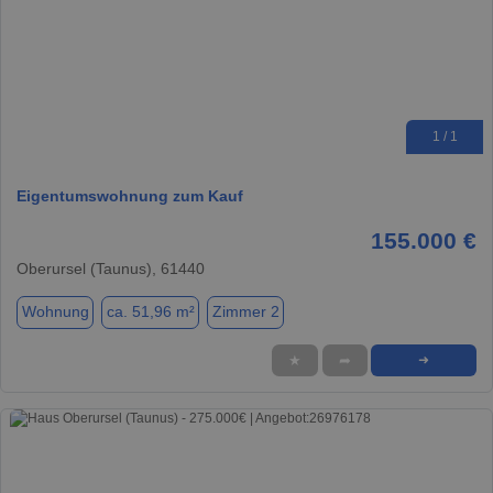
1 / 1
Eigentumswohnung zum Kauf
155.000 €
Oberursel (Taunus), 61440
Wohnung
ca. 51,96 m²
Zimmer 2
★
➦
➜