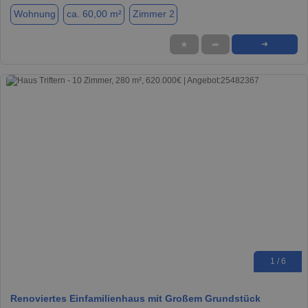
Wohnung
ca. 60,00 m²
Zimmer 2
★
➦
➜
1 / 6
Renoviertes Einfamilienhaus mit Großem Grundstück