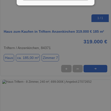
1 / 1
Haus zum Kaufen in Triftern Anzenkirchen 319.000 € 185 m²
319.000 €
Triftern / Anzenkirchen, 84371
Haus
ca. 185,00 m²
Zimmer 7
★
➦
➜