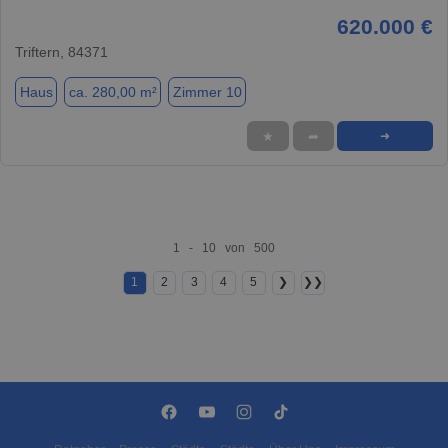
620.000 €
Triftern, 84371
Haus
ca. 280,00 m²
Zimmer 10
★
➦
➜
1 - 10 von 500
1
2
3
4
5
❯
❯❯