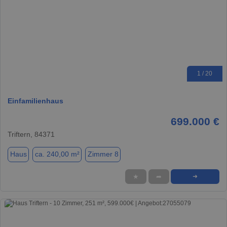
1 / 20
Einfamilienhaus
699.000 €
Triftern, 84371
Haus
ca. 240,00 m²
Zimmer 8
★
➦
➜