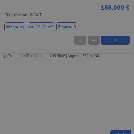
159.000 €
Pfarrkirchen, 84347
Wohnung
ca. 68,00 m²
Zimmer 3
★
➦
➜