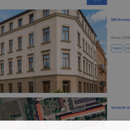
1 / 1
Mfh Kernsa
Riesa, 015
Haus
ca
1 / 2
Verkaufe 
Riesa, 015