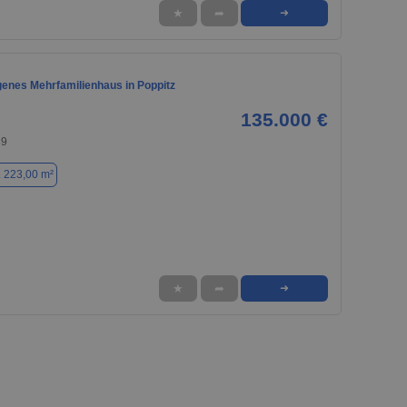
★
➦
➜
genes Mehrfamilienhaus in Poppitz
135.000 €
89
. 223,00 m²
★
➦
➜