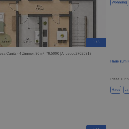
Wohnung
1 / 8
Haus zum K
Riesa, 015
Haus
ca