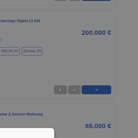
nierungs Objekt 11 EW
200.000 €
87
. 900,00 m²
Zimmer 25
★
➦
➜
meine 2-Zimmer-Wohnung
65.000 €
87