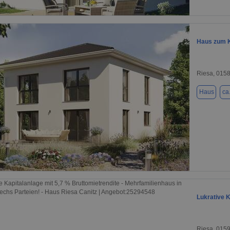
1 / 1
Haus zum K
Riesa, 015
Haus
ca
1 / 1
Lukrative K
Riesa, 015