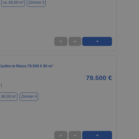
ca. 60,00 m²
Zimmer 3
★
➦
➜
aufen in Riesa 79.500 € 86 m²
79.500 €
91
. 86,00 m²
Zimmer 4
★
➦
➜