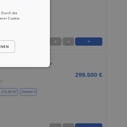
ca. 51,00 m²
Zimmer 2
 Durch die
erer Cookie-
★
➦
➜
HNEN
aufen in Riesa 299.500 € 131 m²
299.500 €
87
. 131,00 m²
Zimmer 5