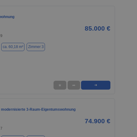
wohnung
85.000 €
89
ca. 60,18 m²
Zimmer 3
★
➦
➜
 modernisierte 3-Raum-Eigentumswohnung
74.900 €
87