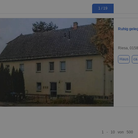
1 / 19
Ruhig gele
Riesa, 015
Haus
ca
1 / 6
1 - 10 von 500