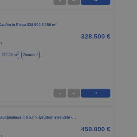
★
➦
➜
aufen in Riesa 328.500 € 150 m²
328.500 €
87
. 150,00 m²
Zimmer 4
★
➦
➜
apitalanlage mit 5,7 % Bruttomietrendite -…
450.000 €
91