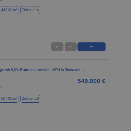
. 442,00 m²
Zimmer 14
★
➦
➜
ge mit 5,5% Bruttomietrendite - MFH in Riesa mit…
549.000 €
87
. 567,00 m²
Zimmer 19