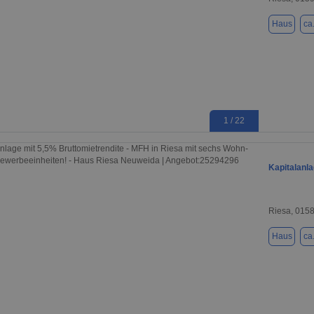
Haus
ca
1 / 22
Kapitalanla
Riesa, 015
Haus
ca