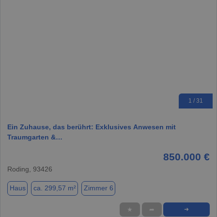
1 / 31
Ein Zuhause, das berührt: Exklusives Anwesen mit
Traumgarten &…
850.000 €
Roding, 93426
Haus
ca. 299,57 m²
Zimmer 6
★
➦
➜