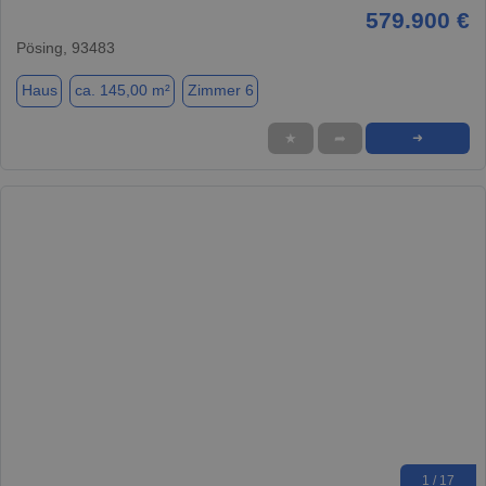
579.900 €
Pösing, 93483
Haus
ca. 145,00 m²
Zimmer 6
★
➦
➜
1 / 17