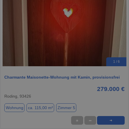
1 / 6
Charmante Maisonette-Wohnung mit Kamin, provisionsfrei
279.000 €
Roding, 93426
Wohnung
ca. 115,00 m²
Zimmer 5
★
➦
➜