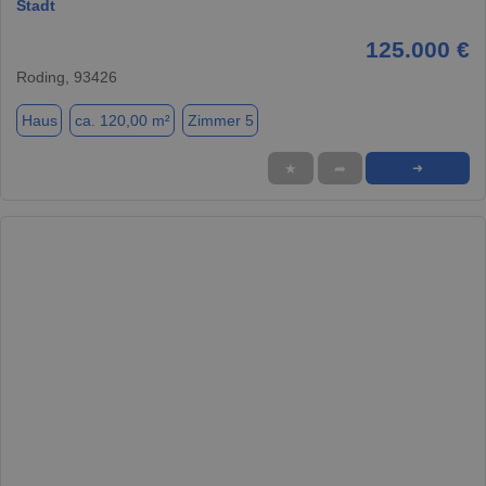
Stadt
125.000 €
Roding, 93426
Haus
ca. 120,00 m²
Zimmer 5
★
➦
➜