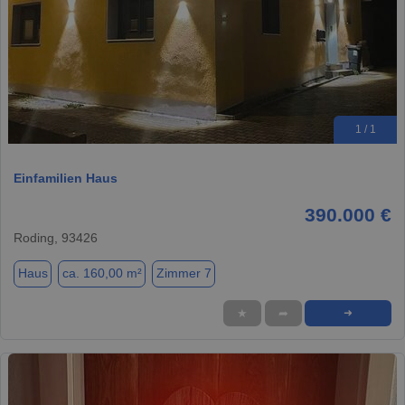
1 / 1
Einfamilien Haus
390.000 €
Roding, 93426
Haus
ca. 160,00 m²
Zimmer 7
★
➦
➜