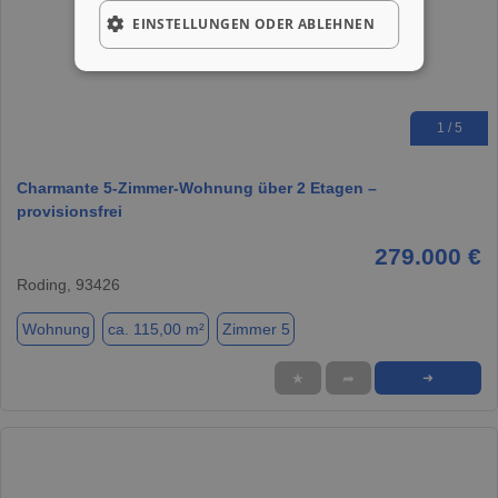
EINSTELLUNGEN ODER ABLEHNEN
1 / 5
Charmante 5-Zimmer-Wohnung über 2 Etagen –
provisionsfrei
279.000 €
Roding, 93426
Wohnung
ca. 115,00 m²
Zimmer 5
★
➦
➜