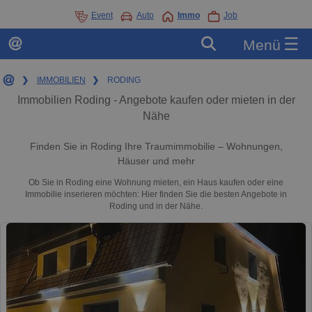
Event
Auto
Immo
Job
☰
Menü
❯
IMMOBILIEN
❯
RODING
Immobilien Roding - Angebote kaufen oder mieten in der
Nähe
Finden Sie in Roding Ihre Traumimmobilie – Wohnungen,
Häuser und mehr
Ob Sie in Roding eine Wohnung mieten, ein Haus kaufen oder eine
Immobilie inserieren möchten: Hier finden Sie die besten Angebote in
Roding und in der Nähe.