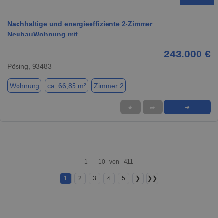
Nachhaltige und energieeffiziente 2-Zimmer
NeubauWohnung mit…
243.000 €
Pösing, 93483
Wohnung
ca. 66,85 m²
Zimmer 2
★
➦
➜
1 - 10 von 411
1
2
3
4
5
❯
❯❯