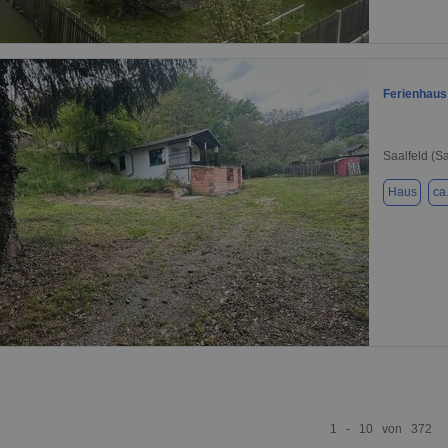
1 / 7
Ferienhaus
Saalfeld (S
Haus
ca
1 / 7
1 - 10 von 372