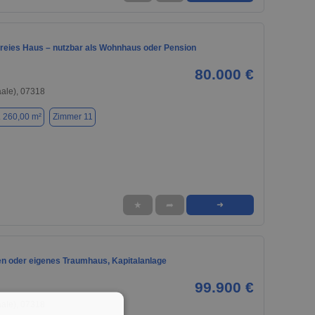
freies Haus – nutzbar als Wohnhaus oder Pension
80.000 €
aale), 07318
. 260,00 m²
Zimmer 11
★
➦
➜
en oder eigenes Traumhaus, Kapitalanlage
99.900 €
aale), 07318