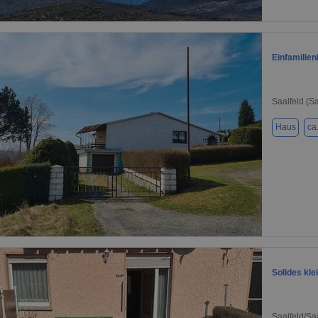
1 / 17
Einfamilie
Saalfeld (S
Haus
ca
1 / 20
Solides kle
Saalfeld/Sa