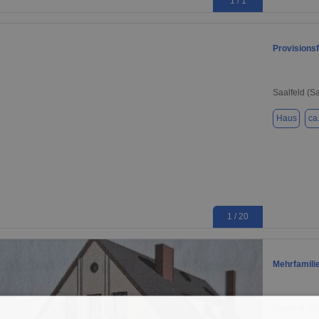
1 / 1
Provisions
Saalfeld (S
Haus
ca
1 / 20
Mehrfamili
Saalfeld (S