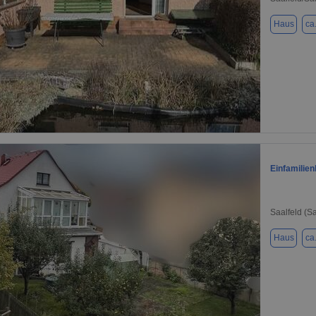
Haus
ca
1 / 27
Einfamilie
Saalfeld (S
Haus
ca