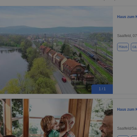
Haus zum K
Saalfeld, 0
Haus
ca
1 / 1
Haus zum K
Saalfeld/Sa