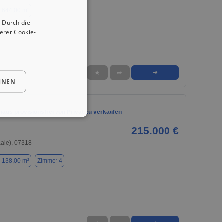
. 644,00 m²
 Durch die
erer Cookie-
★
➦
➜
HNEN
haus provisionsfrei von Privat zu verkaufen
215.000 €
aale), 07318
. 138,00 m²
Zimmer 4