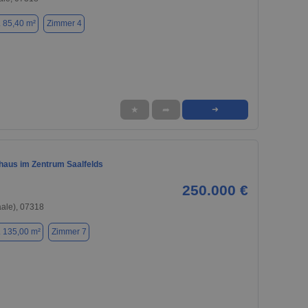
. 85,40 m²
Zimmer 4
★
➦
➜
nhaus im Zentrum Saalfelds
250.000 €
aale), 07318
. 135,00 m²
Zimmer 7