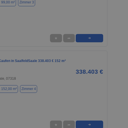
. 99,00 m²
Zimmer 3
★
➦
➜
aufen in SaalfeldSaale 338.403 € 152 m²
338.403 €
ale, 07318
. 152,00 m²
Zimmer 4
★
➦
➜