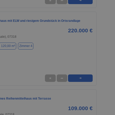
★
➦
➜
nhaus mit ELW und riesigem Grundstück in Ortsrandlage
220.000 €
aale), 07318
. 120,00 m²
Zimmer 4
★
➦
➜
ines Reihenmittelhaus mit Terrasse
109.000 €
ale, 07318