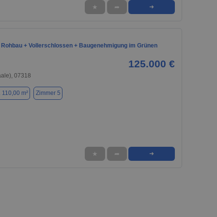
★
➦
➜
 Rohbau + Vollerschlossen + Baugenehmigung im Grünen
125.000 €
aale), 07318
. 110,00 m²
Zimmer 5
★
➦
➜