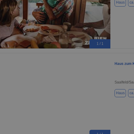
Haus
ca
1 / 1
Haus zum K
Saalfeld/Sa
Haus
ca