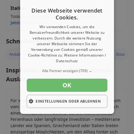
Italien
Diese Webseite verwendet
Toskana, Sardinien, Gardasee – Dolce Vita.
Cookies.
Jetzt entdecken →
Wir verwenden Cookies, um die
Benutzerfreundlichkeit unserer Website zu
verbessern. Durch die weitere Nutzung
Schnelleinstieg Spanien
unserer Webseite stimmen Sie der
Verwendung von Cookies gemäß unserer
Andalusien
Mallorca
Costa del Sol
Costa Blanca
Ibiza
Cookie-Richtlinie zu.
Weitere Informationen /
Datenschutz
Inspiration zur Immobiliensuche im
Alle Partner anzeigen
(709) →
Ausland
OK
Für viele Menschen in Deutschland beginnt der Traum
EINSTELLUNGEN ODER ABLEHNEN
vom Leben unter südlicher Sonne mit der Suche nach
einer Immobilie im Ausland. Ob als Altersruhesitz,
Ferienhaus oder langfristige Investition – mediterrane
Länder wie Spanien, Griechenland oder Italien bieten
einzigartige Möglichkeiten, um den Alltag hinter sich