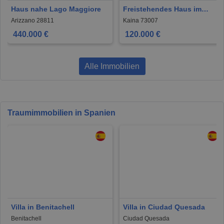
Haus nahe Lago Maggiore
Freistehendes Haus im
ruhigen Dorf Kaina
Arizzano 28811
Kaina 73007
440.000 €
120.000 €
Alle Immobilien
Traumimmobilien in Spanien
Villa in Benitachell
Villa in Ciudad Quesada
Benitachell
Ciudad Quesada