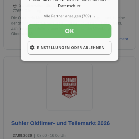
Datenschutz
Schutterwälder Straße 3
77656 Offenburg
Alle Partner anzeigen
(709) →
Die Oberrhein Messe Offenburg, auch Herbstmess genannt, ist eine
der größten Verbraucherausstellung im Südwesten Deutschlands.
Zahlreiche Aussteller präsentieren Ihnen auf der Offenburger
OK
Oberrhein Me...
mehr
EINSTELLUNGEN ODER ABLEHNEN
Suhler Oldtimer- und Teilemarkt 2026
27.09.2026
|
08:00 - 16:00 Uhr