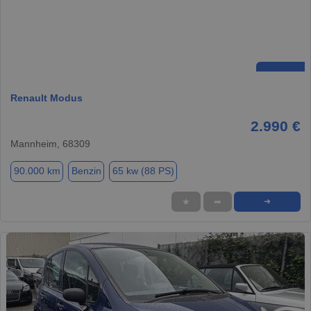
Renault Modus
2.990 €
Mannheim, 68309
90.000 km
Benzin
65 kw (88 PS)
★
➦
➜