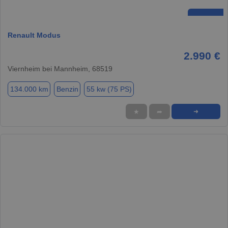
Renault Modus
2.990 €
Viernheim bei Mannheim, 68519
134.000 km
Benzin
55 kw (75 PS)
★
➦
➜