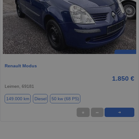
Renault Modus
1.850 €
Leimen, 69181
149.000 km
Diesel
50 kw (68 PS)
★
➦
➜