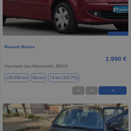
Renault Modus
1.990 €
Viernheim (bei Mannheim), 68519
128.000 km
Benzin
74 kw (101 PS)
★
➦
➜