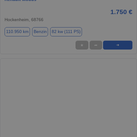
1.750 €
Hockenheim, 68766
110.950 km
Benzin
82 kw (111 PS)
★
➦
➜