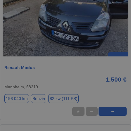
Renault Modus
1.500 €
Mannheim, 68219
196.040 km
Benzin
82 kw (111 PS)
★
➦
➜