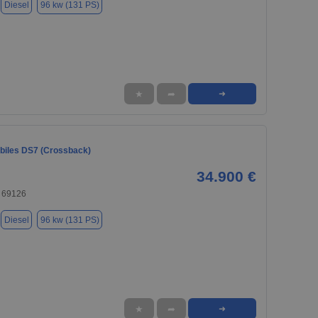
Diesel
96 kw (131 PS)
★
➦
➜
iles DS7 (Crossback)
34.900 €
, 69126
Diesel
96 kw (131 PS)
★
➦
➜