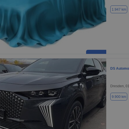
1.947 km
DS Automob
Dresden, 0
9.900 km