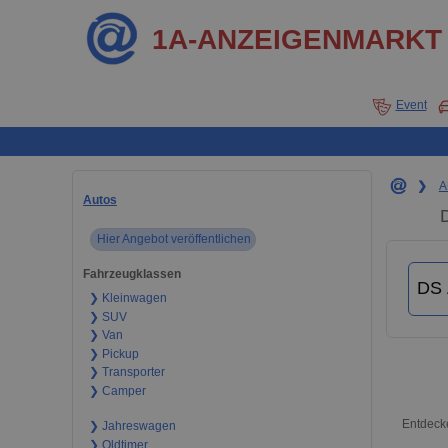
1A-ANZEIGENMARKT
Event
❯
A
Autos
Hier Angebot veröffentlichen
Fahrzeugklassen
❯ Kleinwagen
❯ SUV
❯ Van
❯ Pickup
❯ Transporter
❯ Camper
Entdecke
❯ Jahreswagen
❯ Oldtimer