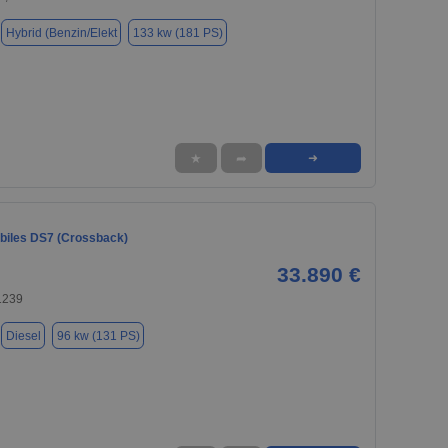
Hybrid (Benzin/Elekt
133 kw (181 PS)
★
➦
➜
iles DS7 (Crossback)
33.890 €
1239
Diesel
96 kw (131 PS)