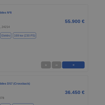
iles Nº8
55.900 €
el, 24214
Elektro
169 kw (230 PS)
★
➦
➜
iles DS7 (Crossback)
36.450 €
078