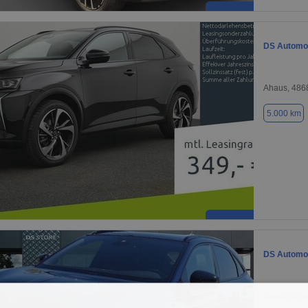
DS Automob
Ahaus, 486
5.000 km
DS Automob
Saarbrücke