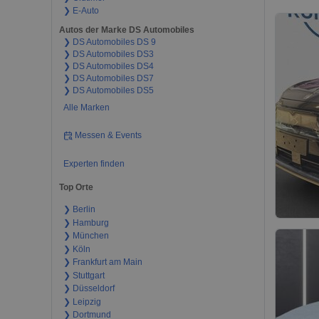
❯ E-Auto
Autos der Marke DS Automobiles
❯ DS Automobiles DS 9
❯ DS Automobiles DS3
❯ DS Automobiles DS4
❯ DS Automobiles DS7
❯ DS Automobiles DS5
Alle Marken
Messen & Events
Experten finden
Top Orte
❯ Berlin
❯ Hamburg
❯ München
❯ Köln
❯ Frankfurt am Main
❯ Stuttgart
❯ Düsseldorf
❯ Leipzig
❯ Dortmund