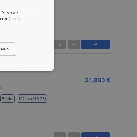
Diesel
96 kw (131 PS)
 Durch die
erer Cookie-
★
➦
➜
HNEN
biles Andere
34.990 €
88
Elektro
157 kw (213 PS)
➜