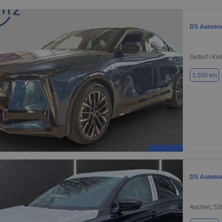
DS Automob
Gettorf / Ki
2.500 km
DS Automob
Aachen, 52