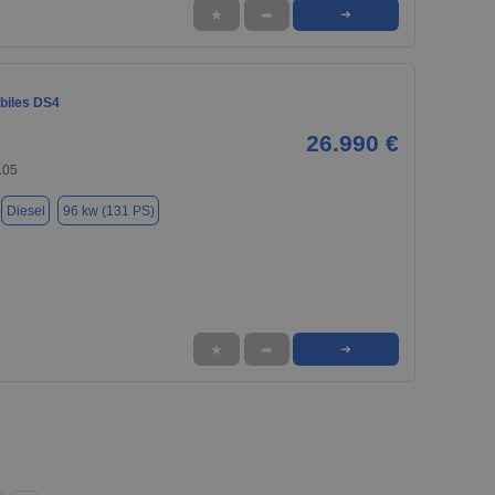
★
➦
➜
biles DS4
26.990 €
105
Diesel
96 kw (131 PS)
★
➦
➜