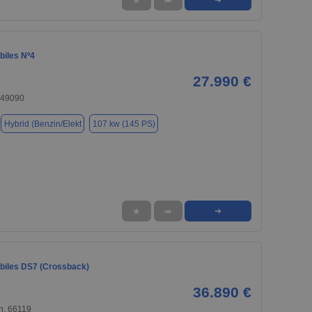
★
➦
iles Nº4
27.990 €
 49090
Hybrid (Benzin/Elekt
107 kw (145 PS)
★
➦
➜
iles DS7 (Crossback)
36.890 €
n, 66119