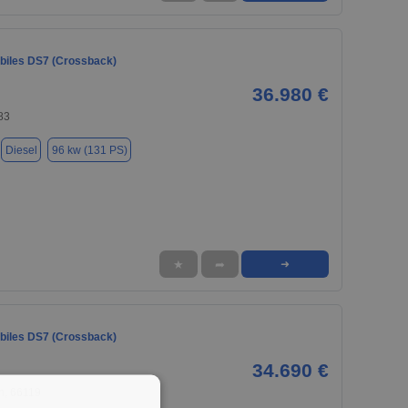
iles DS7 (Crossback)
36.980 €
83
Diesel
96 kw (131 PS)
★
➦
➜
iles DS7 (Crossback)
34.690 €
n, 66119