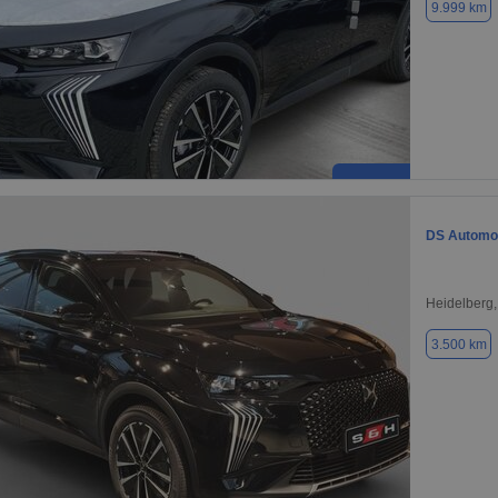
9.999 km
DS Automob
Heidelberg
3.500 km