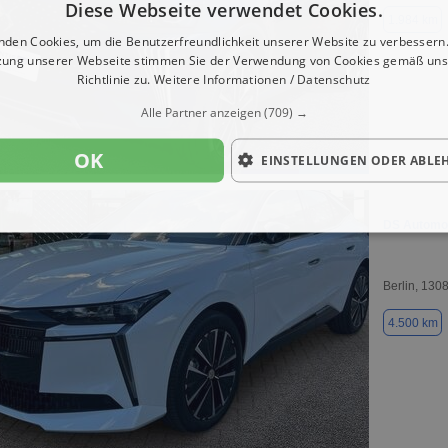
Diese Webseite verwendet Cookies.
1.984 km
nden Cookies, um die Benutzerfreundlichkeit unserer Website zu verbessern.
zung unserer Webseite stimmen Sie der Verwendung von Cookies gemäß uns
Richtlinie zu.
Weitere Informationen / Datenschutz
Alle Partner anzeigen
(709) →
OK
EINSTELLUNGEN ODER ABLE
DS Automo
Berlin, 130
4.500 km