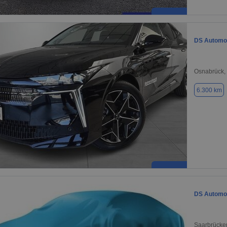
DS Automob
Osnabrück,
6.300 km
DS Automob
Saarbrücke