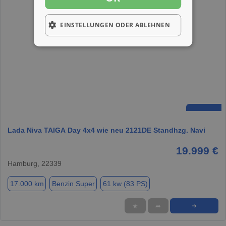
EINSTELLUNGEN ODER ABLEHNEN
Lada Niva TAIGA Day 4x4 wie neu 2121DE Standhzg. Navi
19.999 €
Hamburg, 22339
17.000 km
Benzin Super
61 kw (83 PS)
★
➦
➜