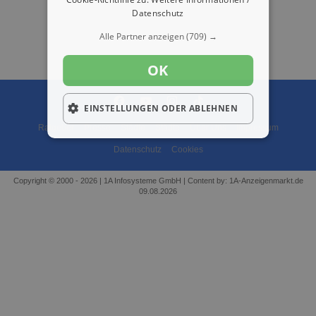
Datenschutz
Alle Partner anzeigen
(709) →
OK
EINSTELLUNGEN ODER ABLEHNEN
Ratgeber
Presse
Städte
Städte
Über Uns
Impressum
Datenschutz
Cookies
Copyright © 2000 - 2026 | 1A Infosysteme GmbH | Content by: 1A-Anzeigenmarkt.de
09.08.2026