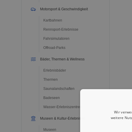
Motorsport & Geschwindigkeit
Kartbahnen
Rennsport-Erlebnisse
Fahrsimulatoren
Offroad-Parks
Bäder, Thermen & Wellness
Erlebnisbäder
Thermen
Saunalandschaften
Badeseen
Wasser-Erlebniszentren
Wir verwe
weitere Nut
Museen & Kultur-Erlebnisse
Museen