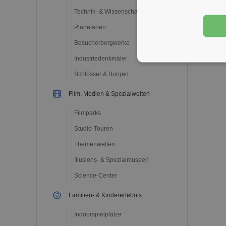
Technik- & Wissenschaftszentren
Planetarien
Besucherbergwerke
Industriedenkmäler
Schlösser & Burgen
Film, Medien & Spezialwelten
Filmparks
Studio-Touren
Themenwelten
Illusions- & Spezialmuseen
Science-Center
Familien- & Kindererlebnis
Indoorspielplätze