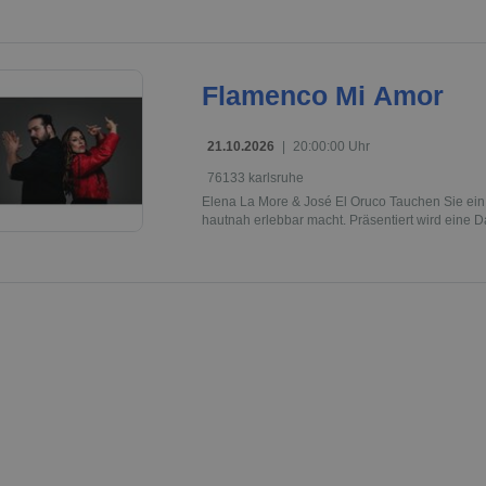
Flamenco Mi Amor
21.10.2026
|
20:00:00 Uhr
76133 karlsruhe
Elena La More & José El Oruco Tauchen Sie ein
hautnah erlebbar macht. Präsentiert wird eine Dar