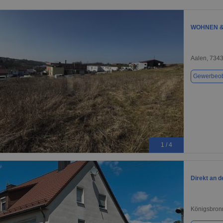
WOHNEN &
Aalen, 734
Gewerbeob
1 / 4
Direkt an 
Königsbron