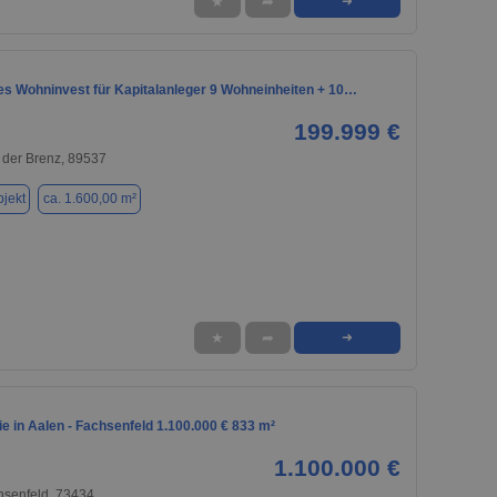
★
➦
➜
s Wohninvest für Kapitalanleger 9 Wohneinheiten + 10…
199.999 €
 der Brenz, 89537
jekt
ca. 1.600,00 m²
★
➦
➜
 in Aalen - Fachsenfeld 1.100.000 € 833 m²
1.100.000 €
hsenfeld, 73434