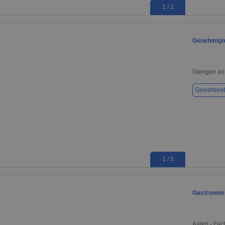
1 / 2
Genehmigte
Giengen an
Gewerbeob
1 / 5
Gastronomie
Aalen - Fac