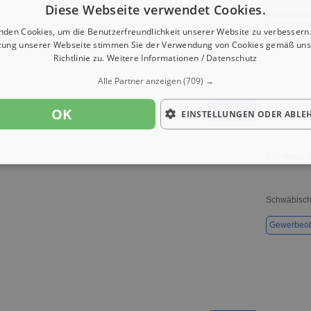
Diese Webseite verwendet Cookies.
Gewerbeob
nden Cookies, um die Benutzerfreundlichkeit unserer Website zu verbessern.
zung unserer Webseite stimmen Sie der Verwendung von Cookies gemäß uns
Richtlinie zu.
Weitere Informationen / Datenschutz
Alle Partner anzeigen
(709) →
OK
1 / 9
EINSTELLUNGEN ODER ABLE
3*S-Hotel O
Schwäbisc
Gewerbeob