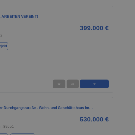
 ARBEITEN VEREINT!
399.000 €
32
jekt
★
➦
➜
der Durchgangsstraße - Wohn- und Geschäftshaus im…
530.000 €
n, 89551