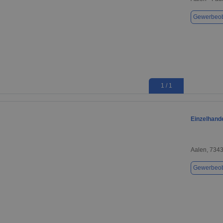
Gewerbeob
1 / 1
Einzelhande
Aalen, 734
Gewerbeob