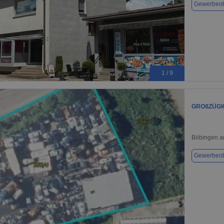
Gewerbeob
1 / 9
GROßZÜGIG
Böbingen a
Gewerbeob