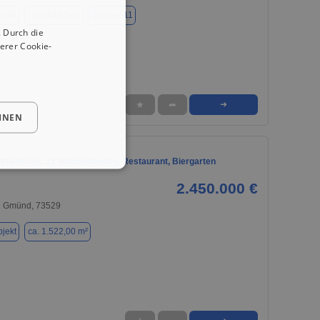
jekt
ca. 683,00 m²
Zimmer 11
 Durch die
erer Cookie-
★
➦
➜
HNEN
stalbkreis, 31 Wohneinheiten, Restaurant, Biergarten
2.450.000 €
h Gmünd, 73529
jekt
ca. 1.522,00 m²