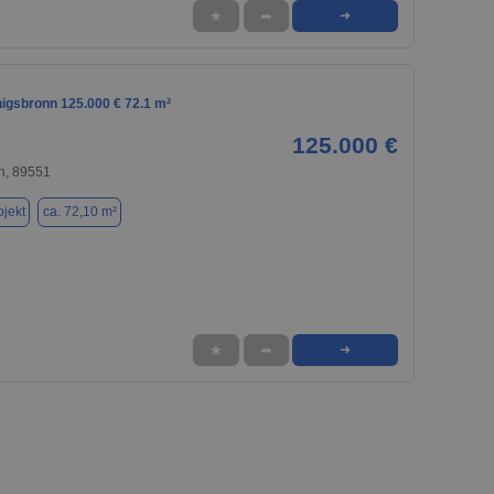
★
➦
➜
nigsbronn 125.000 € 72.1 m²
125.000 €
n, 89551
jekt
ca. 72,10 m²
★
➦
➜