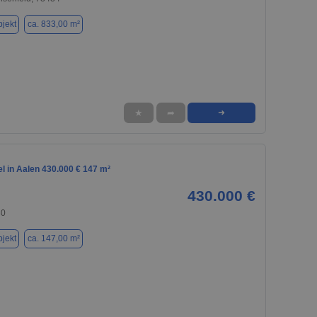
jekt
ca. 833,00 m²
★
➦
➜
l in Aalen 430.000 € 147 m²
430.000 €
30
jekt
ca. 147,00 m²