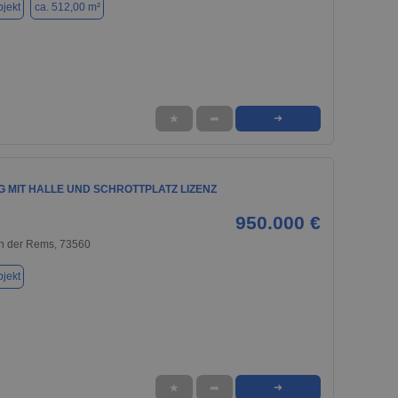
jekt
ca. 512,00 m²
★
➦
➜
 MIT HALLE UND SCHROTTPLATZ LIZENZ
950.000 €
n der Rems, 73560
jekt
★
➦
➜