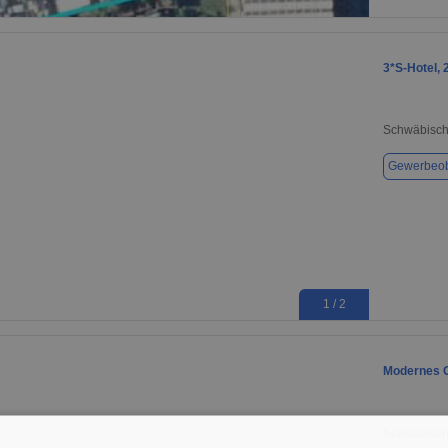
1 / 4
3*S-Hotel,
Schwäbisc
Gewerbeob
1 / 2
Modernes G
Schwäbisc