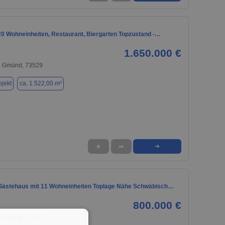
 20 Wohneinheiten, Restaurant, Biergarten Topzustand -…
1.650.000 €
h Gmünd, 73529
jekt
ca. 1.522,00 m²
★
➦
➜
ästehaus mit 11 Wohneinheiten Toplage Nähe Schwäbisch…
800.000 €
h Gmünd, 73529