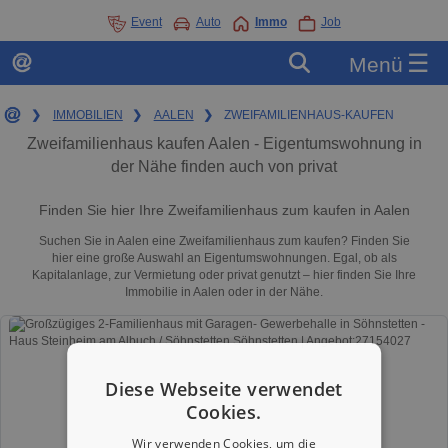
Event
Auto
Immo
Job
☰
Menü
❯
IMMOBILIEN
❯
AALEN
❯
ZWEIFAMILIENHAUS-KAUFEN
Zweifamilienhaus kaufen Aalen - Eigentumswohnung in
der Nähe finden auch von privat
Finden Sie hier Ihre Zweifamilienhaus zum kaufen in Aalen
Suchen Sie in Aalen eine Zweifamilienhaus zum kaufen? Finden Sie
hier eine große Auswahl an Eigentumswohnungen. Egal, ob als
Kapitalanlage, zur Vermietung oder privat genutzt – hier finden Sie Ihre
Immobilie in Aalen oder in der Nähe.
Diese Webseite verwendet
Cookies.
Wir verwenden Cookies, um die