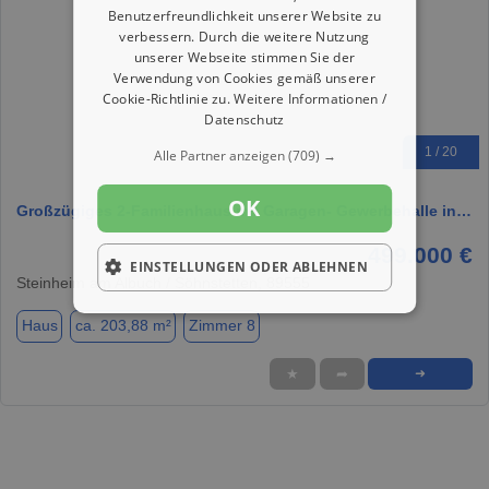
Benutzerfreundlichkeit unserer Website zu
verbessern. Durch die weitere Nutzung
unserer Webseite stimmen Sie der
Verwendung von Cookies gemäß unserer
Cookie-Richtlinie zu.
Weitere Informationen /
Datenschutz
1 / 20
Alle Partner anzeigen
(709) →
OK
Großzügiges 2-Familienhaus mit Garagen- Gewerbehalle in…
499.000 €
EINSTELLUNGEN ODER ABLEHNEN
Steinheim am Albuch / Söhnstetten, 89555
Haus
ca. 203,88 m²
Zimmer 8
★
➦
➜