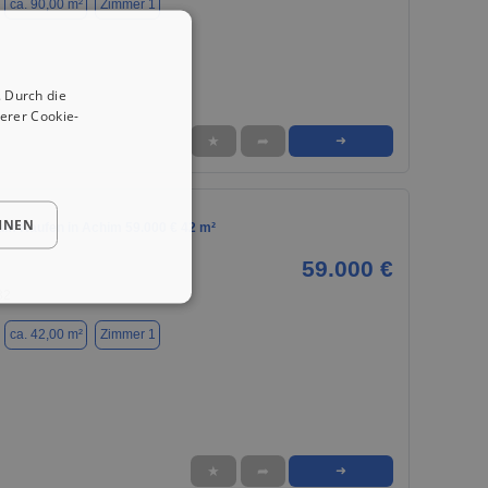
ca. 90,00 m²
Zimmer 1
 Durch die
erer Cookie-
★
➦
➜
HNEN
m Kaufen in Achim 59.000 € 42 m²
59.000 €
32
ca. 42,00 m²
Zimmer 1
★
➦
➜