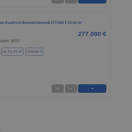
m Kaufen in Bremen Hastedt 277.000 € 51.41 m²
277.000 €
stedt, 28207
ca. 51,41 m²
Zimmer 1
★
➦
➜
❯