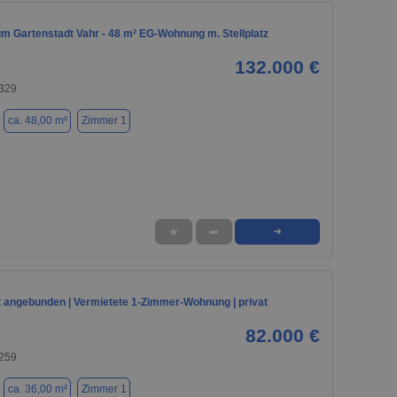
m Gartenstadt Vahr - 48 m² EG-Wohnung m. Stellplatz
132.000 €
329
ca. 48,00 m²
Zimmer 1
★
➦
➜
t angebunden | Vermietete 1-Zimmer-Wohnung | privat
82.000 €
259
ca. 36,00 m²
Zimmer 1