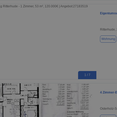
Eigentumsw
Ritterhude,
Wohnung
1 / 7
4 Zimmer-
Osterholz-