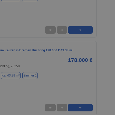
★
➦
➜
m Kaufen in Bremen Huchting 178.000 € 43.38 m²
178.000 €
uchting, 28259
ca. 43,38 m²
Zimmer 1
★
➦
➜