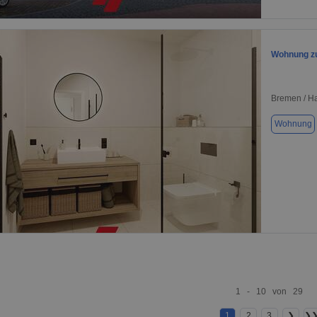
1 / 1
Wohnung zu
Bremen / Ha
Wohnung
1 / 1
1 - 10 von 29
1
2
3
❯
❯