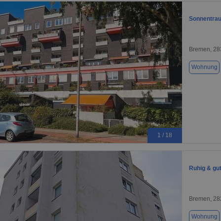
Sonnentrau
Bremen, 28
Wohnung
1 / 18
Ruhig & gu
Bremen, 28
Wohnung