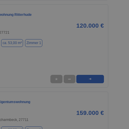
ohnung Ritterhude
120.000 €
 27721
ca. 53,00 m²
Zimmer 1
★
➦
➜
Eigentumswohnung
159.000 €
Scharmbeck, 27711