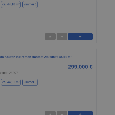
ca. 44,18 m²
Zimmer 1
★
➦
➜
m Kaufen in Bremen Hastedt 299.000 € 44.51 m²
299.000 €
stedt, 28207
ca. 44,51 m²
Zimmer 1
★
➦
➜