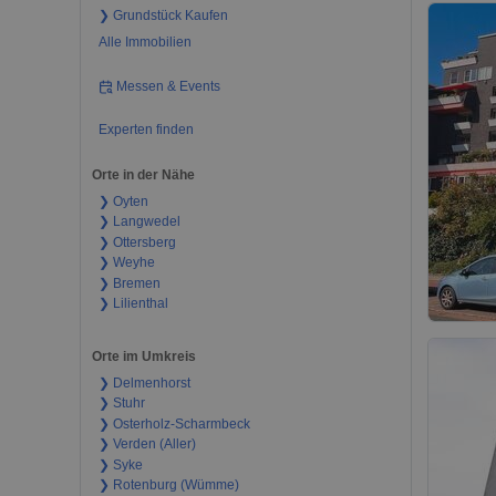
❯ Grundstück Kaufen
Alle Immobilien
Messen & Events
Experten finden
Orte in der Nähe
❯ Oyten
❯ Langwedel
❯ Ottersberg
❯ Weyhe
❯ Bremen
❯ Lilienthal
Orte im Umkreis
❯ Delmenhorst
❯ Stuhr
❯ Osterholz-Scharmbeck
❯ Verden (Aller)
❯ Syke
❯ Rotenburg (Wümme)