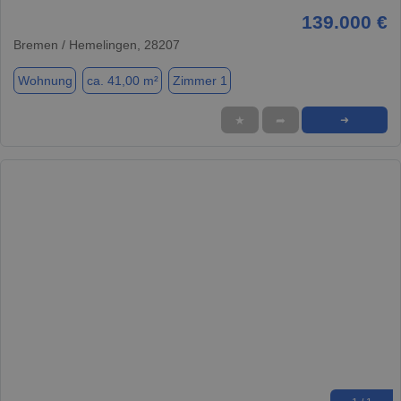
139.000 €
Bremen / Hemelingen, 28207
Wohnung
ca. 41,00 m²
Zimmer 1
★
➦
➜