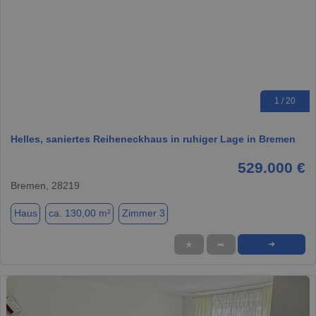
1 / 20
Helles, saniertes Reiheneckhaus in ruhiger Lage in Bremen
529.000 €
Bremen, 28219
Haus
ca. 130,00 m²
Zimmer 3
★
➦
➜