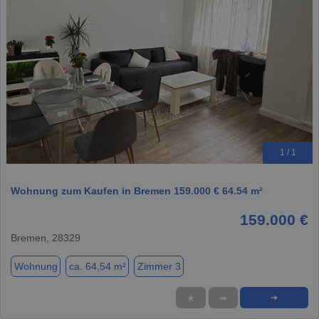
1 / 1
Wohnung zum Kaufen in Bremen 159.000 € 64.54 m²
159.000 €
Bremen, 28329
Wohnung
ca. 64,54 m²
Zimmer 3
★
➦
➜