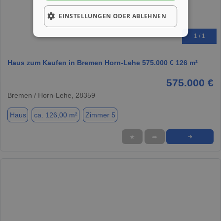
EINSTELLUNGEN ODER ABLEHNEN
1 / 1
Haus zum Kaufen in Bremen Horn-Lehe 575.000 € 126 m²
575.000 €
Bremen / Horn-Lehe, 28359
Haus
ca. 126,00 m²
Zimmer 5
★
➦
➜