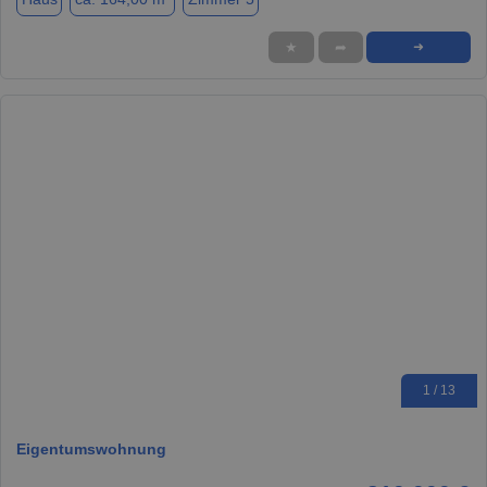
★
➦
➜
1 / 13
Eigentumswohnung