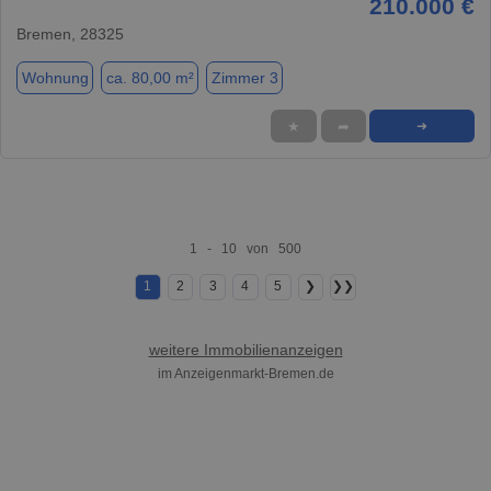
210.000 €
Bremen, 28325
Wohnung
ca. 80,00 m²
Zimmer 3
★
➦
➜
1 - 10 von 500
1
2
3
4
5
❯
❯❯
weitere Immobilienanzeigen
im Anzeigenmarkt-Bremen.de