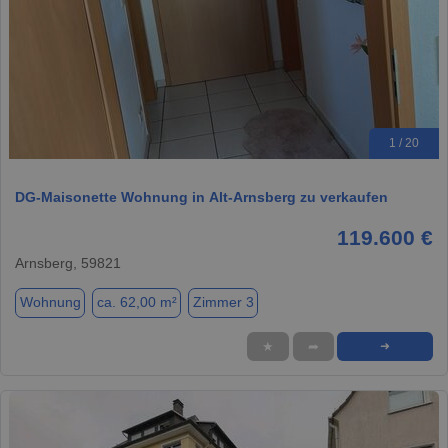
1 / 20
DG-Maisonette Wohnung in Alt-Arnsberg zu verkaufen
119.600 €
Arnsberg, 59821
Wohnung
ca. 62,00 m²
Zimmer 3
★
➦
➜