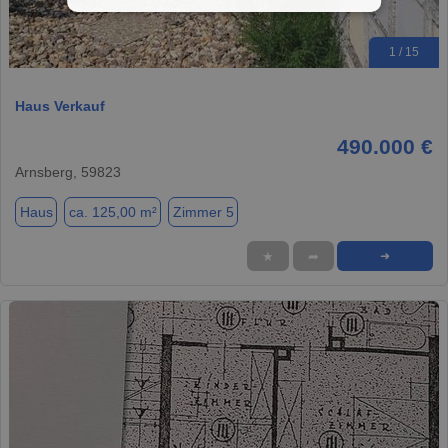
1 / 15
Haus Verkauf
490.000 €
Arnsberg, 59823
Haus
ca. 125,00 m²
Zimmer 5
★
➦
➜