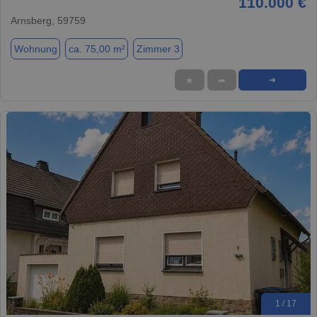
110.000 €
Arnsberg, 59759
Wohnung
ca. 75,00 m²
Zimmer 3
★
➦
➜
1 / 17