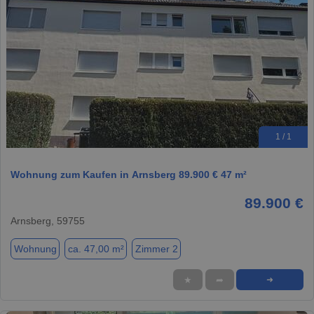
1 / 1
Wohnung zum Kaufen in Arnsberg 89.900 € 47 m²
89.900 €
Arnsberg, 59755
Wohnung
ca. 47,00 m²
Zimmer 2
★
➦
➜