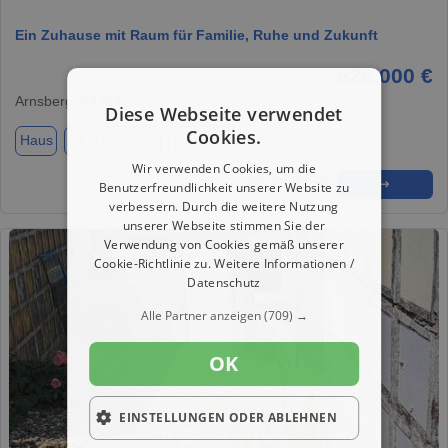
Ein Zuhause mit Raum für Familie, Ruhe und Zukunft
525.000 €
Arnsberg, 59759
Diese Webseite verwendet
Cookies.
Haus
ca. 170,00 m²
Zimmer 7
Wir verwenden Cookies, um die
★
➦
➜
Benutzerfreundlichkeit unserer Website zu
verbessern. Durch die weitere Nutzung
unserer Webseite stimmen Sie der
Verwendung von Cookies gemäß unserer
Cookie-Richtlinie zu.
Weitere Informationen /
Datenschutz
Alle Partner anzeigen
(709) →
OK
EINSTELLUNGEN ODER ABLEHNEN