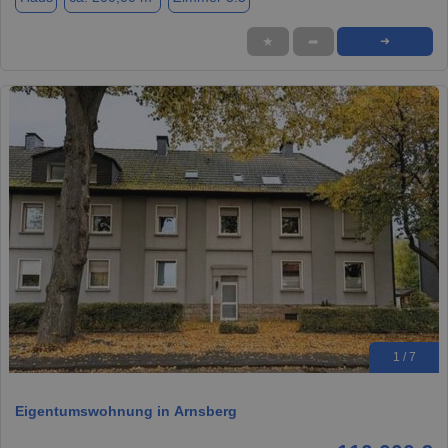
★
➦
➜
1 / 7
Eigentumswohnung in Arnsberg