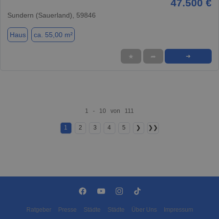
47.500 €
Sundern (Sauerland), 59846
Haus
ca. 55,00 m²
★
➦
➜
1 - 10 von 111
1
2
3
4
5
❯
❯❯
Ratgeber
Presse
Städte
Städte
Über Uns
Impressum