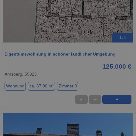
1 / 1
Eigentumswohnung in schöner ländlicher Umgebung
125.000 €
Arnsberg, 59823
Wohnung
ca. 67,00 m²
Zimmer 3
★
➦
➜