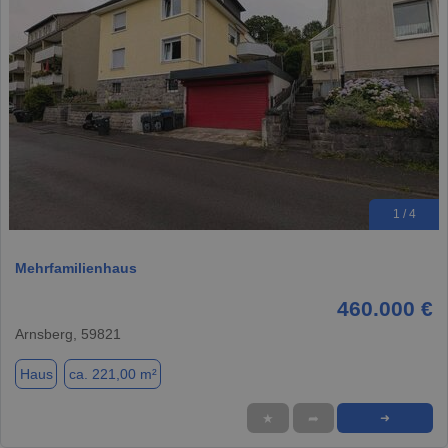
1 / 4
Mehrfamilienhaus
460.000 €
Arnsberg, 59821
Haus
ca. 221,00 m²
★
➦
➜