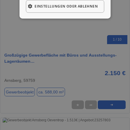
EINSTELLUNGEN ODER ABLEHNEN
1 / 10
Großzügige Gewerbefläche mit Büros und Ausstellungs-
Lagerräumen…
2.150 €
Arnsberg, 59759
Gewerbeobjekt
ca. 588,00 m²
★
➦
➜