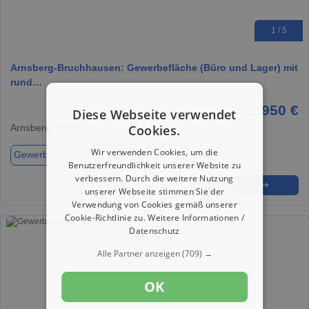
1 / 5
Arnsberg-Bruchhausen: Gewerbefläche (Büro und Lager) mit
rund…
2.950 €
Diese Webseite verwendet
Arnsberg, 59759
Cookies.
Wir verwenden Cookies, um die
Gewerbeobjekt
ca. 840,00 m²
Benutzerfreundlichkeit unserer Website zu
verbessern. Durch die weitere Nutzung
★
➦
➜
unserer Webseite stimmen Sie der
Verwendung von Cookies gemäß unserer
Cookie-Richtlinie zu.
Weitere Informationen /
Datenschutz
Alle Partner anzeigen
(709) →
OK