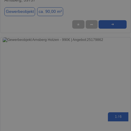
Gewerbeobjekt
ca. 90,00 m²
★
➦
➜
1 / 6