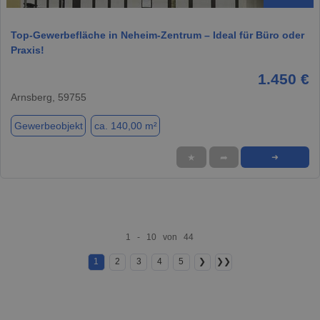
Top-Gewerbefläche in Neheim-Zentrum – Ideal für Büro oder
Praxis!
1.450 €
Arnsberg, 59755
Gewerbeobjekt
ca. 140,00 m²
★
➦
➜
1 - 10 von 44
1
2
3
4
5
❯
❯❯