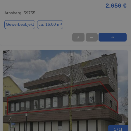
2.656 €
Arnsberg, 59755
Gewerbeobjekt
ca. 16,00 m²
★
➦
➜
1 / 11