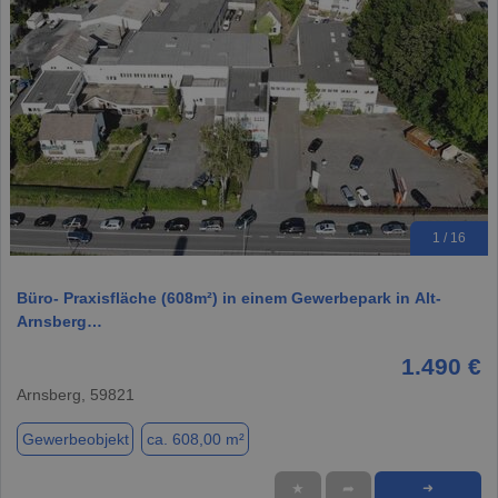
1 / 16
Büro- Praxisfläche (608m²) in einem Gewerbepark in Alt-
Arnsberg…
1.490 €
Arnsberg, 59821
Gewerbeobjekt
ca. 608,00 m²
★
➦
➜