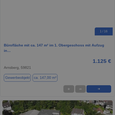
1 / 16
Bürofläche mit ca. 147 m² im 1. Obergeschoss mit Aufzug
in…
1.125 €
Arnsberg, 59821
Gewerbeobjekt
ca. 147,00 m²
★
➦
➜