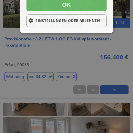
OK
EINSTELLUNGEN ODER ABLEHNEN
1 / 14
Provisionsfrei: 3 Zi. ETW 1.OG EF-Krämpfervorstadt -
Paketoption-
156.400 €
Erfurt, 99085
Wohnung
ca. 64,82 m²
Zimmer 3
★
➦
➜