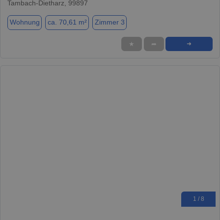
Tambach-Dietharz, 99897
Wohnung
ca. 70,61 m²
Zimmer 3
★
➦
➜
1 / 8