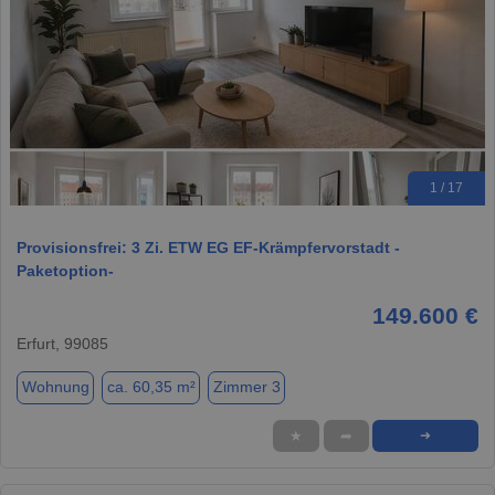
1 / 17
Provisionsfrei: 3 Zi. ETW EG EF-Krämpfervorstadt -
Paketoption-
149.600 €
Erfurt, 99085
Wohnung
ca. 60,35 m²
Zimmer 3
★
➦
➜