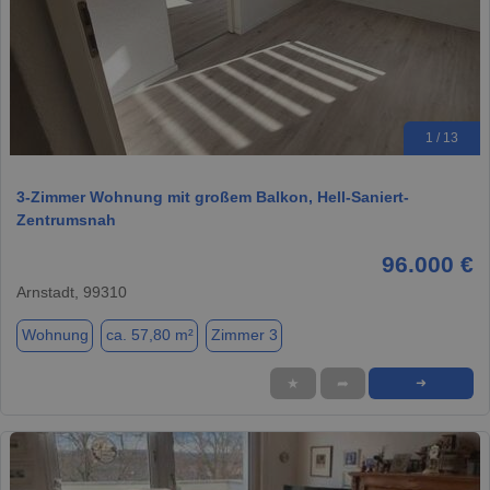
1 / 13
3-Zimmer Wohnung mit großem Balkon, Hell-Saniert-
Zentrumsnah
96.000 €
Arnstadt, 99310
Wohnung
ca. 57,80 m²
Zimmer 3
★
➦
➜