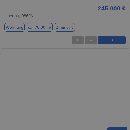
245.000 €
Ilmenau, 98693
Wohnung
ca. 78,00 m²
Zimmer 3
★
➦
➜