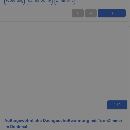
Wohnung
ca. 69,00 m²
Zimmer 3
★
➦
➜
1 / 2
Außergewöhnliche Dachgeschoßwohnung mit TurmZimmer
im Denkmal