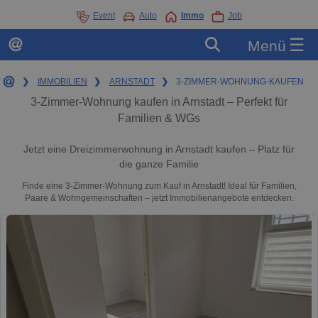
Event
Auto
Immo
Job
☰
Menü
❯
IMMOBILIEN
❯
ARNSTADT
❯
3-ZIMMER-WOHNUNG-KAUFEN
3-Zimmer-Wohnung kaufen in Arnstadt – Perfekt für
Familien & WGs
Jetzt eine Dreizimmerwohnung in Arnstadt kaufen – Platz für
die ganze Familie
Finde eine 3-Zimmer-Wohnung zum Kauf in Arnstadt! Ideal für Familien,
Paare & Wohngemeinschaften – jetzt Immobilienangebote entdecken.