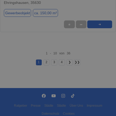
Ehringshausen, 35630
Gewerbeobjekt
ca. 150,00 m²
★
➦
➜
1 - 10 von 36
1
2
3
4
❯
❯❯
Ratgeber
Presse
Städte
Städte
Über Uns
Impressum
Datenschutz
Cookies