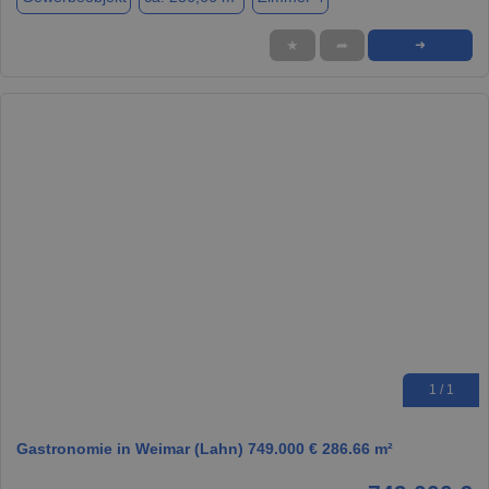
★
➦
➜
1 / 1
Gastronomie in Weimar (Lahn) 749.000 € 286.66 m²