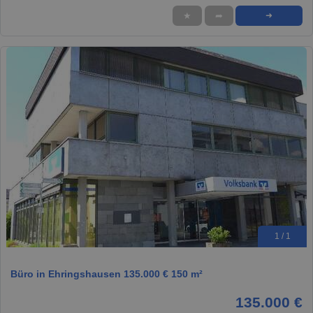
★
➦
➜
1 / 1
Büro in Ehringshausen 135.000 € 150 m²
135.000 €