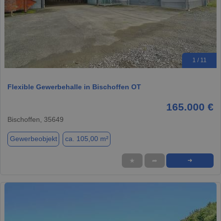
1 / 11
Flexible Gewerbehalle in Bischoffen OT
165.000 €
Bischoffen, 35649
Gewerbeobjekt
ca. 105,00 m²
★
➦
➜