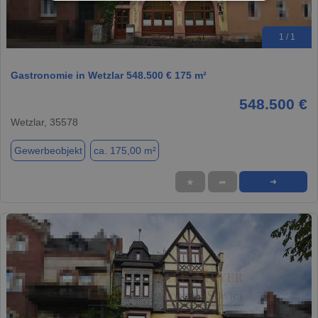
1 / 1
Gastronomie in Wetzlar 548.500 € 175 m²
548.500 €
Wetzlar, 35578
Gewerbeobjekt
ca. 175,00 m²
★
➦
➜