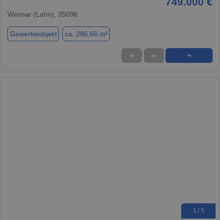
749.000 €
Weimar (Lahn), 35096
Gewerbeobjekt
ca. 286,66 m²
★
➦
➜
1 / 5