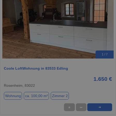
1 / 7
Coole LoftWohnung in 83533 Edling
1.650 €
Rosenheim, 83022
Wohnung
ca. 100,00 m²
Zimmer 2
★
➦
➜