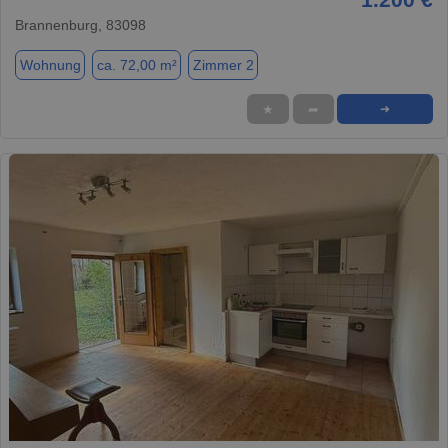
Brannenburg, 83098
Wohnung
ca. 72,00 m²
Zimmer 2
★
➦
➜
1 / 1