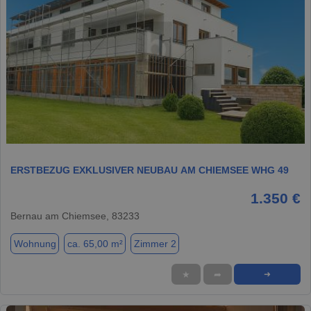
1 / 6
ERSTBEZUG EXKLUSIVER NEUBAU AM CHIEMSEE WHG 49
1.350 €
Bernau am Chiemsee, 83233
Wohnung
ca. 65,00 m²
Zimmer 2
★
➦
➜