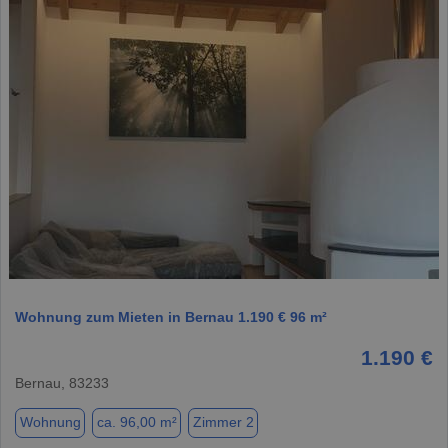
1 / 1
Wohnung zum Mieten in Bernau 1.190 € 96 m²
1.190 €
Bernau, 83233
Wohnung
ca. 96,00 m²
Zimmer 2