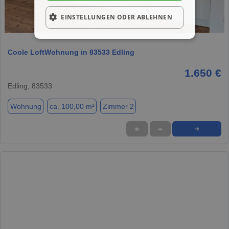
EINSTELLUNGEN ODER ABLEHNEN
1 / 7
Coole LoftWohnung in 83533 Edling
1.650 €
Edling, 83533
Wohnung
ca. 100,00 m²
Zimmer 2
★
➦
➜