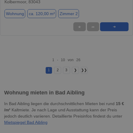
Kolbermoor, 83043
Wohnung
ca. 120,00 m²
Zimmer 2
★
➦
➜
1 - 10 von 26
1
2
3
❯
❯❯
Wohnung mieten in Bad Aibling
In Bad Aibling liegen die durchschnittlichen Mieten bei rund
15 €
/m²
Kaltmiete. Je nach Lage und Ausstattung kann der Preis
jedoch deutlich variieren. Detaillierte Preisinfos findest du unter
Mietspiegel Bad Aibling