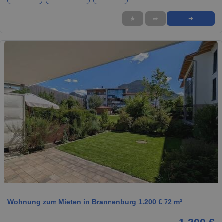
★
➦
➜
1 / 1
Wohnung zum Mieten in Brannenburg 1.200 € 72 m²
1.200 €