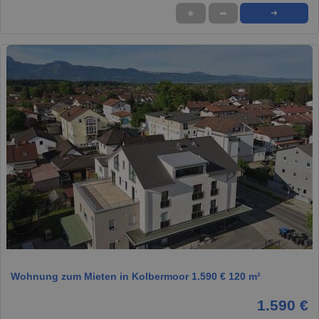
★
➦
➜
1 / 1
Wohnung zum Mieten in Kolbermoor 1.590 € 120 m²
1.590 €