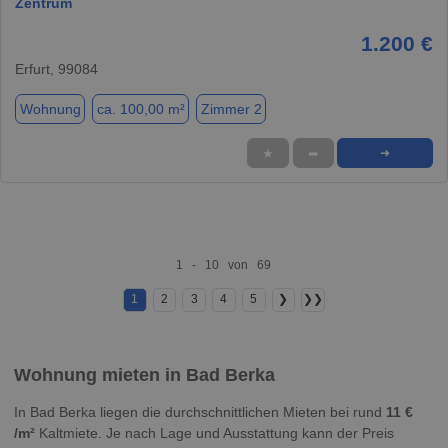
Zentrum
1.200 €
Erfurt, 99084
Wohnung
ca. 100,00 m²
Zimmer 2
★
➦
➜
1 - 10 von 69
1
2
3
4
5
❯
❯❯
Wohnung mieten in Bad Berka
In Bad Berka liegen die durchschnittlichen Mieten bei rund
11 €
/m²
Kaltmiete. Je nach Lage und Ausstattung kann der Preis