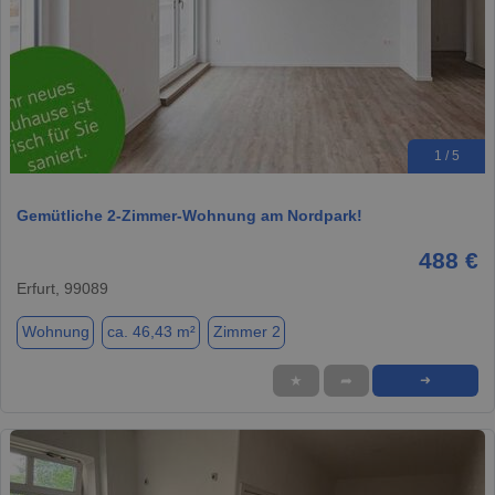
1 / 5
Gemütliche 2-Zimmer-Wohnung am Nordpark!
488 €
Erfurt, 99089
Wohnung
ca. 46,43 m²
Zimmer 2
★
➦
➜