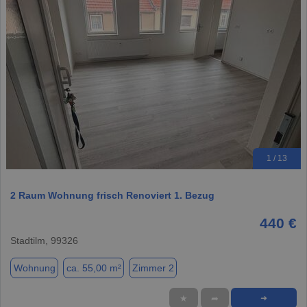
1 / 13
2 Raum Wohnung frisch Renoviert 1. Bezug
440 €
Stadtilm, 99326
Wohnung
ca. 55,00 m²
Zimmer 2
★
➦
➜