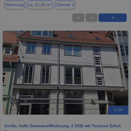
Wohnung
ca. 51,50 m²
Zimmer 2
★
➦
➜
1 / 20
Große, helle ZweiraumWohnung, 2 ZKB mit Terrasse Erfurt