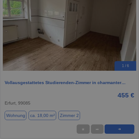
1 / 6
Vollausgestattetes Studierenden-Zimmer in charmanter…
455 €
Erfurt, 99085
Wohnung
ca. 18,00 m²
Zimmer 2
★
➦
➜