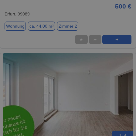
500 €
Erfurt, 99089
Wohnung
ca. 44,00 m²
Zimmer 2
★
➦
➜
1 / 4