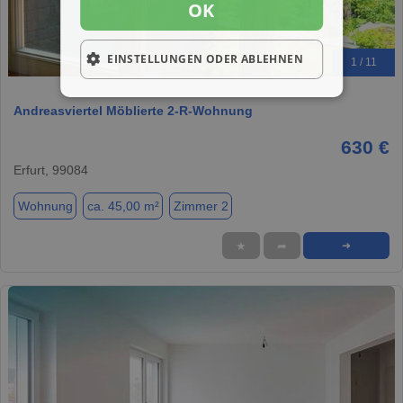
OK
EINSTELLUNGEN ODER ABLEHNEN
1 / 11
Andreasviertel Möblierte 2-R-Wohnung
630 €
Erfurt, 99084
Wohnung
ca. 45,00 m²
Zimmer 2
★
➦
➜