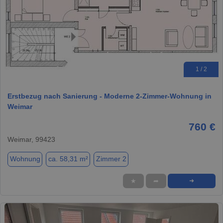
1 / 2
Erstbezug nach Sanierung - Moderne 2-Zimmer-Wohnung in
Weimar
760 €
Weimar, 99423
Wohnung
ca. 58,31 m²
Zimmer 2
★
➦
➜