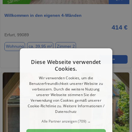
Willkommen in den eigenen 4-Wänden
414 €
Erfurt, 99089
Wohnung
ca. 39,95 m²
Zimmer 2
★
➦
➜
Diese Webseite verwendet
Cookies.
Wir verwenden Cookies, um die
Benutzerfreundlichkeit unserer Website zu
verbessern. Durch die weitere Nutzung
unserer Webseite stimmen Sie der
Verwendung von Cookies gemäß unserer
Cookie-Richtlinie zu.
Weitere Informationen /
Datenschutz
Alle Partner anzeigen
(709) →