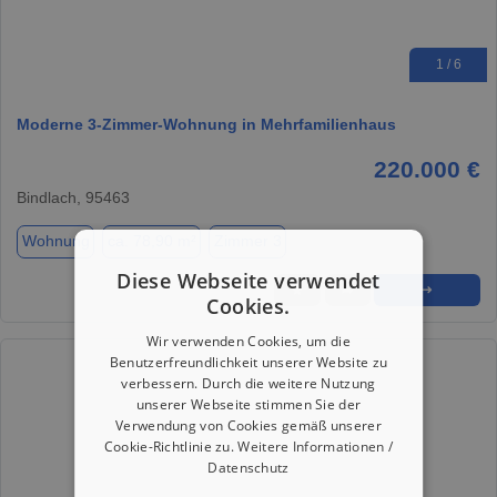
1 / 6
Moderne 3-Zimmer-Wohnung in Mehrfamilienhaus
220.000 €
Bindlach, 95463
Wohnung
ca. 78,90 m²
Zimmer 3
Diese Webseite verwendet
★
➦
➜
Cookies.
Wir verwenden Cookies, um die
Benutzerfreundlichkeit unserer Website zu
verbessern. Durch die weitere Nutzung
unserer Webseite stimmen Sie der
Verwendung von Cookies gemäß unserer
Cookie-Richtlinie zu.
Weitere Informationen /
Datenschutz