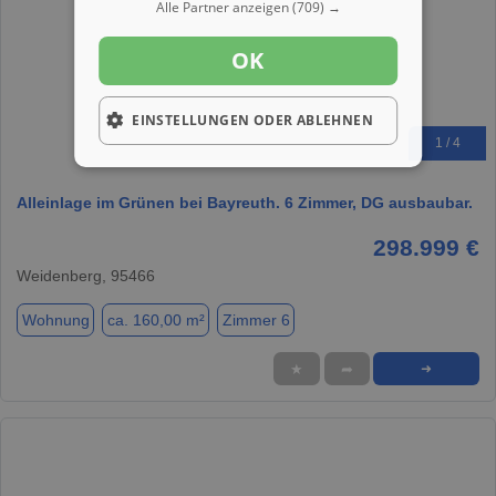
Alle Partner anzeigen
(709) →
OK
EINSTELLUNGEN ODER ABLEHNEN
1 / 4
Alleinlage im Grünen bei Bayreuth. 6 Zimmer, DG ausbaubar.
298.999 €
Weidenberg, 95466
Wohnung
ca. 160,00 m²
Zimmer 6
★
➦
➜