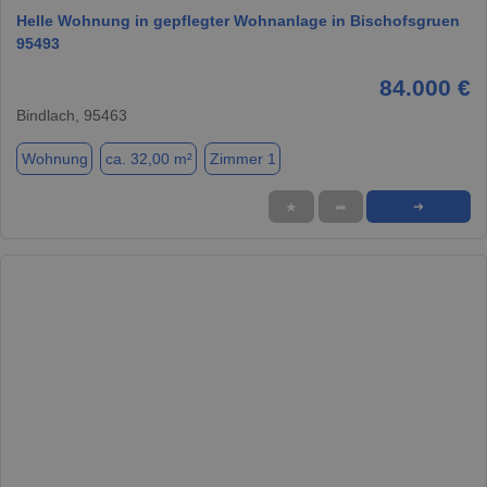
Helle Wohnung in gepflegter Wohnanlage in Bischofsgruen
95493
84.000 €
Bindlach, 95463
Wohnung
ca. 32,00 m²
Zimmer 1
★
➦
➜