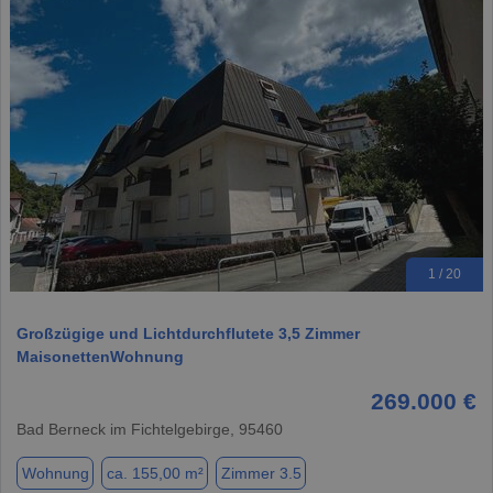
1 / 20
Großzügige und Lichtdurchflutete 3,5 Zimmer
MaisonettenWohnung
269.000 €
Bad Berneck im Fichtelgebirge, 95460
Wohnung
ca. 155,00 m²
Zimmer 3.5