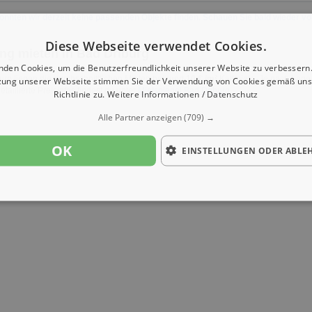
onnten wir derzeit keine passenden Objekte finden. Schauen Sie bald wieder vo
Diese Webseite verwendet Cookies.
g mieten in Bad Driburg
nden Cookies, um die Benutzerfreundlichkeit unserer Website zu verbessern.
urg liegen die durchschnittlichen Mieten bei rund
10 € /m²
Kaltmiete. Je nach Lage 
zung unserer Webseite stimmen Sie der Verwendung von Cookies gemäß uns
etaillierte Preisinfos findest du unter
Mietspiegel Bad Driburg
Richtlinie zu.
Weitere Informationen / Datenschutz
Alle Partner anzeigen
(709) →
OK
EINSTELLUNGEN ODER ABLE