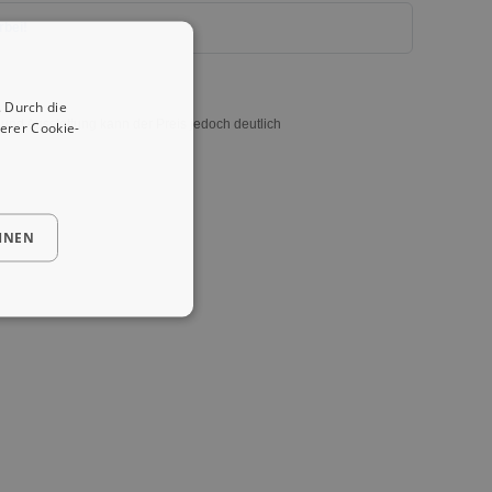
rbei!
 Durch die
und Ausstattung kann der Preis jedoch deutlich
erer Cookie-
HNEN