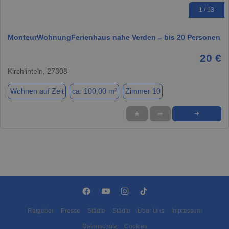
1 / 13
MonteurWohnungFerienhaus nahe Verden – bis 20 Personen
20 €
Kirchlinteln, 27308
Wohnen auf Zeit
ca. 100,00 m²
Zimmer 10
★
➦
➜
Ratgeber
Presse
Städte
Städte
Über Uns
Impressum
Datenschutz
Cookies