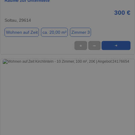
Räume zur Untermiete
300 €
Soltau, 29614
Wohnen auf Zeit
ca. 20,00 m²
Zimmer 3
★
➦
➜