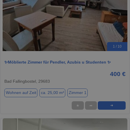
1 / 10
✨️Möblierte Zimmer für Pendler, Azubis u Studenten ✨️
400 €
Bad Fallingbostel, 29683
Wohnen auf Zeit
ca. 25,00 m²
Zimmer 1
★
➦
➜