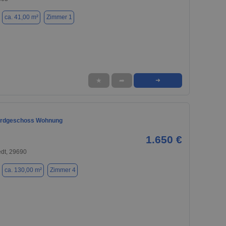
ca. 41,00 m²
Zimmer 1
★
➦
➜
Erdgeschoss Wohnung
1.650 €
dt, 29690
ca. 130,00 m²
Zimmer 4