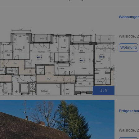
Wohnungen
Walsrode, 
Wohnung
1 / 9
Erdgeschoß
Walsrode, 