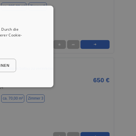
ca. 205,00 m²
Zimmer 5
 Durch die
erer Cookie-
★
➦
➜
HNEN
 Wohnung in Soltau zu vermieten
650 €
14
ca. 70,00 m²
Zimmer 3