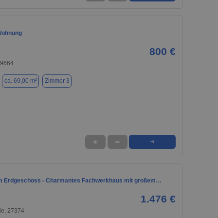
Wohnung
800 €
29664
ca. 69,00 m²
Zimmer 3
★
➦
➜
m Erdgeschoss - Charmantes Fachwerkhaus mit großem…
1.476 €
de, 27374