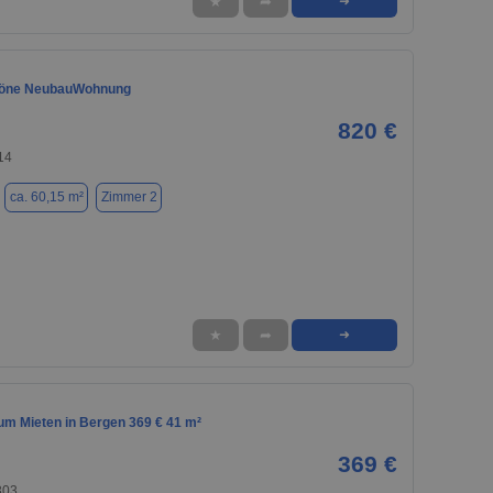
★
➦
➜
öne NeubauWohnung
820 €
14
ca. 60,15 m²
Zimmer 2
★
➦
➜
m Mieten in Bergen 369 € 41 m²
369 €
303