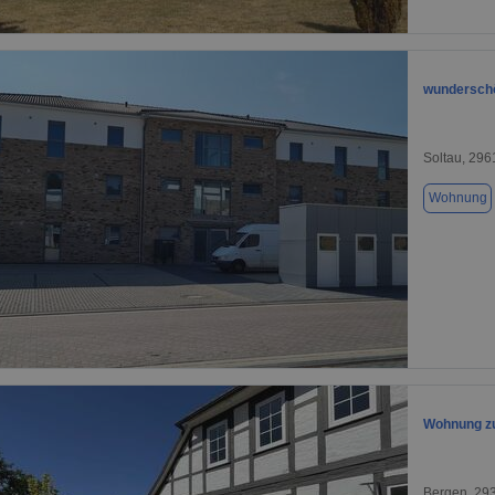
1 / 6
wundersch
Soltau, 296
Wohnung
1 / 1
Wohnung zu
Bergen, 29