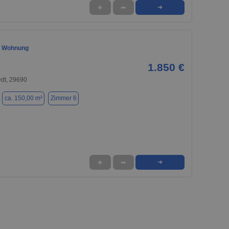
★
➦
➜
r Wohnung
1.850 €
dt, 29690
ca. 150,00 m²
Zimmer 6
★
➦
➜