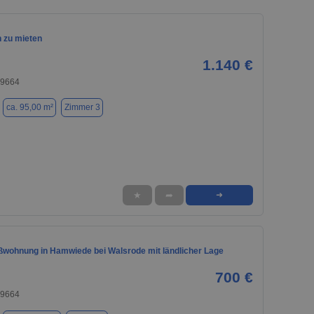
 zu mieten
1.140 €
29664
ca. 95,00 m²
Zimmer 3
★
➦
➜
wohnung in Hamwiede bei Walsrode mit ländlicher Lage
700 €
29664