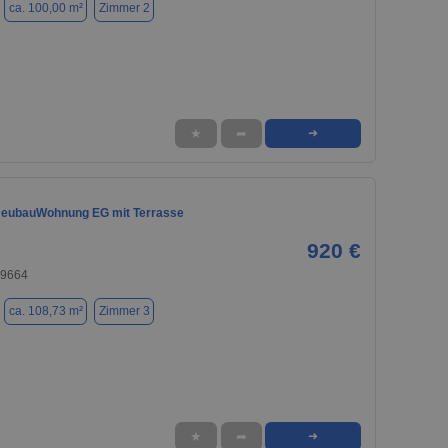
ca. 100,00 m²
Zimmer 2
★
➦
➜
NeubauWohnung EG mit Terrasse
920 €
29664
ca. 108,73 m²
Zimmer 3
★
➦
➜