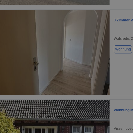
1 / 1
3 Zimmer 
Walsrode, 
Wohnung
1 / 4
Wohnung i
Visselhöve