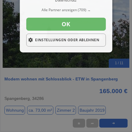
Datenschutz
Alle Partner anzeigen
(709) →
OK
EINSTELLUNGEN ODER ABLEHNEN
1 / 11
Modern wohnen mit Schlossblick - ETW in Spangenberg
165.000 €
Spangenberg, 34286
Wohnung
ca. 73,00 m²
Zimmer 2
Baujahr 2019
★
➦
➜