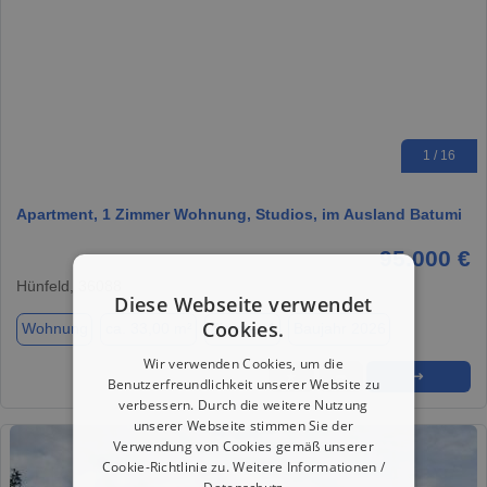
1 / 16
Apartment, 1 Zimmer Wohnung, Studios, im Ausland Batumi
95.000 €
Hünfeld, 36088
Diese Webseite verwendet
Cookies.
Wohnung
ca. 33,00 m²
Zimmer 1
Baujahr 2026
Wir verwenden Cookies, um die
★
➦
➜
Benutzerfreundlichkeit unserer Website zu
verbessern. Durch die weitere Nutzung
unserer Webseite stimmen Sie der
Verwendung von Cookies gemäß unserer
Cookie-Richtlinie zu.
Weitere Informationen /