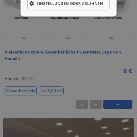
EINSTELLUNGEN ODER ABLEHNEN
1 / 2
Vielseitig nutzbare Gewerbefläche in zentraler Lage von
Hameln
8 €
Hameln, 31787
Gewerbeobjekt
ca. 8,00 m²
★
➦
➜