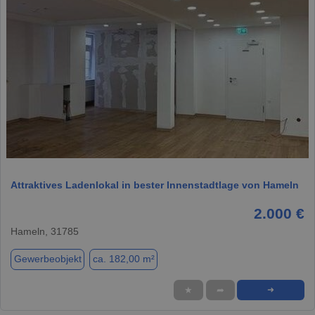
1 / 8
Attraktives Ladenlokal in bester Innenstadtlage von Hameln
2.000 €
Hameln, 31785
Gewerbeobjekt
ca. 182,00 m²
★
➦
➜