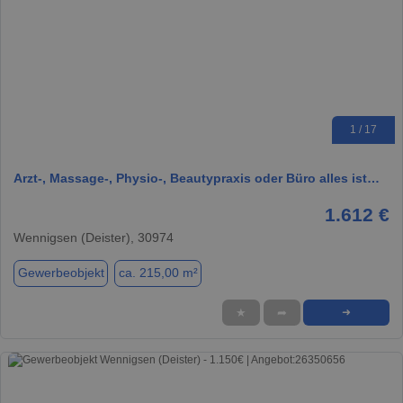
1 / 17
Arzt-, Massage-, Physio-, Beautypraxis oder Büro alles ist…
1.612 €
Wennigsen (Deister), 30974
Gewerbeobjekt
ca. 215,00 m²
★
➦
➜