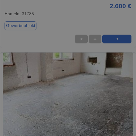
2.600 €
Hameln, 31785
Gewerbeobjekt
★
➦
➜
1 / 5