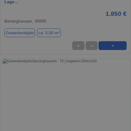
Lage…
1.850 €
Barsinghausen, 30890
Gewerbeobjekt
ca. 5,00 m²
★
➦
➜