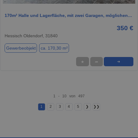
170m² Halle und Lagerfläche, mit zwei Garagen, möglichen…
350 €
Hessisch Oldendorf, 31840
Gewerbeobjekt
ca. 170,30 m²
★
➦
➜
1 - 10 von 497
1
2
3
4
5
❯
❯❯