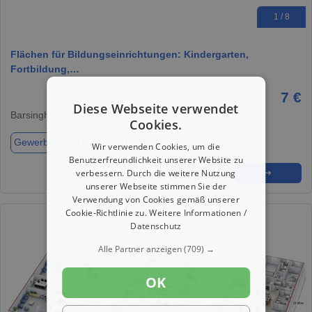
1 / 8
Flächen für Bildungseinrichtungen: Kindergarten,
Fortbildung,…
7 €
Diese Webseite verwendet
Barsinghausen, 30890
Cookies.
Gewerbeobjekt
ca. 6,50 m²
Wir verwenden Cookies, um die
Benutzerfreundlichkeit unserer Website zu
verbessern. Durch die weitere Nutzung
★
➦
➜
unserer Webseite stimmen Sie der
Verwendung von Cookies gemäß unserer
Cookie-Richtlinie zu.
Weitere Informationen /
Datenschutz
Alle Partner anzeigen
(709) →
OK