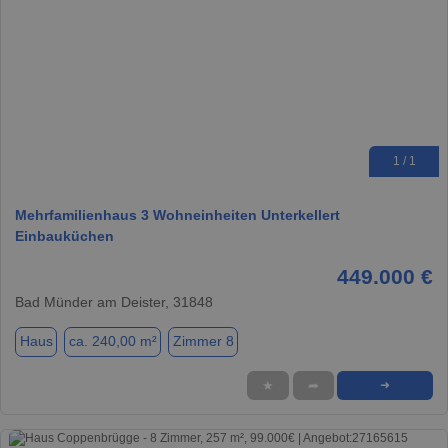
1 / 1
Mehrfamilienhaus 3 Wohneinheiten Unterkellert
Einbauküchen
449.000 €
Bad Münder am Deister, 31848
Haus
ca. 240,00 m²
Zimmer 8
★
➦
➜