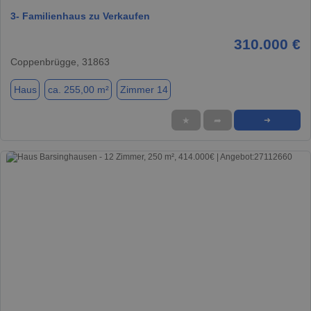
3- Familienhaus zu Verkaufen
310.000 €
Coppenbrügge, 31863
Haus
ca. 255,00 m²
Zimmer 14
★
➦
➜