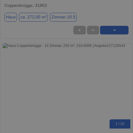
Coppenbrügge, 31863
Haus
ca. 272,00 m²
Zimmer 10.5
★
➦
➜
1 / 10