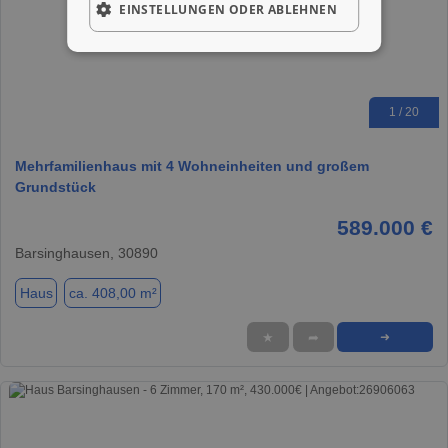
EINSTELLUNGEN ODER ABLEHNEN
1 / 20
Mehrfamilienhaus mit 4 Wohneinheiten und großem
Grundstück
589.000 €
Barsinghausen, 30890
Haus
ca. 408,00 m²
★
➦
➜