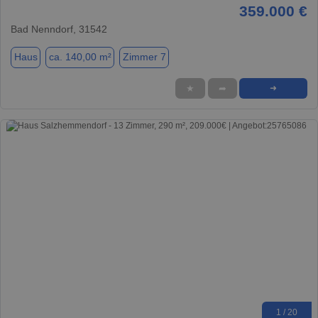
359.000 €
Bad Nenndorf, 31542
Haus
ca. 140,00 m²
Zimmer 7
★
➦
➜
1 / 20