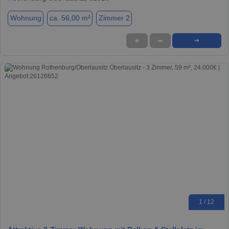
Wohnung
ca. 56,00 m²
Zimmer 2
★
➦
➜
1 / 12