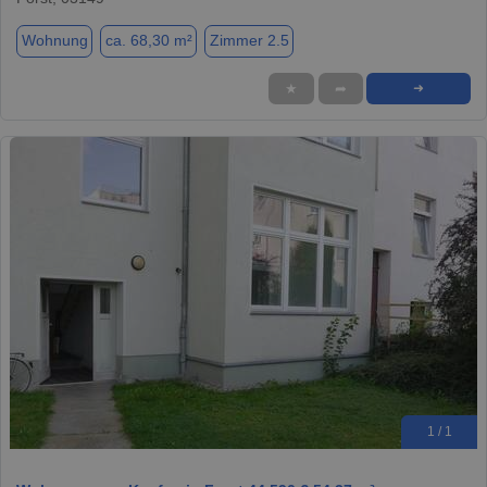
Wohnung
ca. 68,30 m²
Zimmer 2.5
★
➦
➜
1 / 1