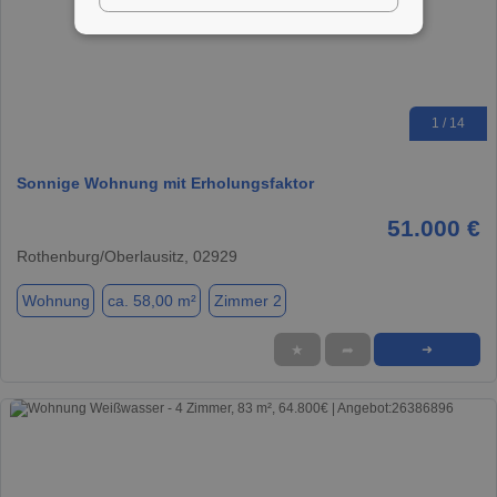
1 / 14
Sonnige Wohnung mit Erholungsfaktor
51.000 €
Rothenburg/Oberlausitz, 02929
Wohnung
ca. 58,00 m²
Zimmer 2
★
➦
➜