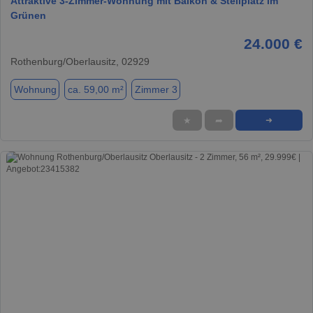
Attraktive 3-Zimmer-Wohnung mit Balkon & Stellplatz im
Grünen
24.000 €
Rothenburg/Oberlausitz, 02929
Wohnung
ca. 59,00 m²
Zimmer 3
★
➦
➜