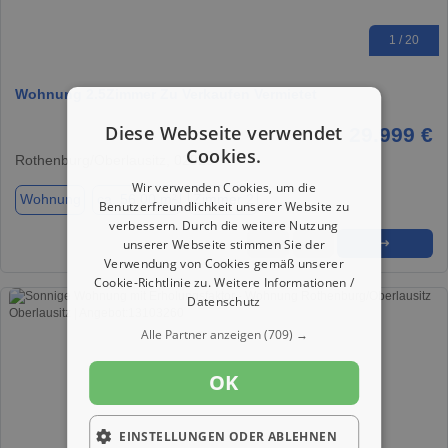
1 / 20
Wohnung 2.5Zimmer Zu Verkaufen Vermietet
Diese Webseite verwendet
29.999 €
Cookies.
Rothenburg/Oberlausitz, 02929
Wir verwenden Cookies, um die
Wohnung
ca. 56,00 m²
Zimmer 2
Benutzerfreundlichkeit unserer Website zu
verbessern. Durch die weitere Nutzung
unserer Webseite stimmen Sie der
★
➦
➜
Verwendung von Cookies gemäß unserer
Cookie-Richtlinie zu.
Weitere Informationen /
Datenschutz
Alle Partner anzeigen
(709) →
OK
EINSTELLUNGEN ODER ABLEHNEN