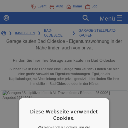
Event
Auto
Immo
Job
☰
Menü
BAD-
GARAGE-STELLPLATZ-
❯
IMMOBILIEN
❯
❯
OLDESLOE
KAUFEN
Garage kaufen Bad Oldesloe - Eigentumswohnung in der
Nähe finden auch von privat
Finden Sie hier Ihre Garage zum kaufen in Bad Oldesloe
Suchen Sie in Bad Oldesloe eine Garage zum kaufen? Finden Sie hier
eine große Auswahl an Eigentumswohnungen. Egal, ob als
Kapitalanlage, zur Vermietung oder privat genutzt – hier finden Sie Ihre
Immobilie in Bad Oldesloe oder in der Nähe.
Diese Webseite verwendet
Cookies.
Wir verwenden Cookies, um die