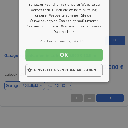
Benutzerfreundlichkeit unserer Website zu
verbessern. Durch die weitere Nutzung
unserer Webseite stimmen Sie der
Verwendung von Cookies gemäß unserer
Cookie-Richtlinie zu.
Weitere Informationen /
Datenschutz
1 / 1
Alle Partner anzeigen
(709) →
OK
Garage zu verkaufen in Lübeck 25.000 € 13.8 m²
25.000 €
EINSTELLUNGEN ODER ABLEHNEN
Lübeck, 23570
Garagen / Stellplätze
ca. 13,80 m²
★
➦
➜