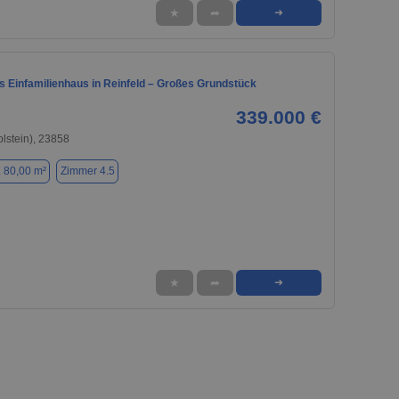
★
➦
➜
 Einfamilienhaus in Reinfeld – Großes Grundstück
339.000 €
olstein), 23858
. 80,00 m²
Zimmer 4.5
★
➦
➜