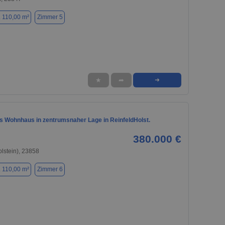
. 110,00 m²
Zimmer 5
★
➦
➜
 Wohnhaus in zentrumsnaher Lage in ReinfeldHolst.
380.000 €
olstein), 23858
. 110,00 m²
Zimmer 6