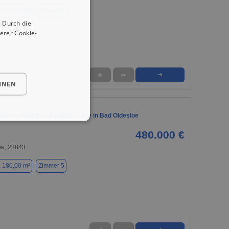
. 170,00 m²
Zimmer 8
 Durch die
erer Cookie-
★
➦
➜
HNEN
haus in beliebter & ruhiger Lage in Bad Oldesloe
480.000 €
oe, 23843
. 180,00 m²
Zimmer 5