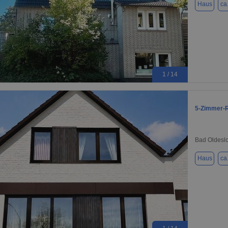
Haus
ca
1 / 14
5-Zimmer-R
Bad Oldesl
Haus
ca