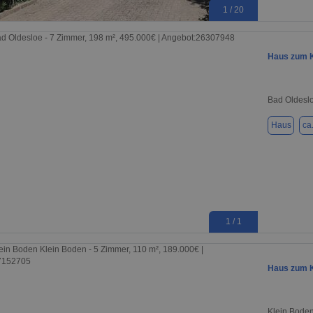
1 / 20
Haus zum K
Bad Oldesl
Haus
ca
1 / 1
Haus zum K
Klein Bode