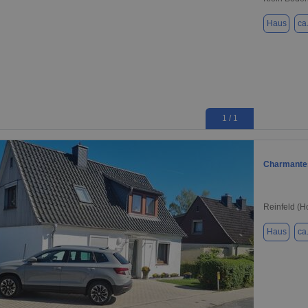
Haus
ca
1 / 1
Charmantes
Reinfeld (H
Haus
ca