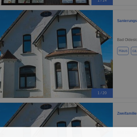
1 / 14
Sanierungs
Bad Oldesl
Haus
ca
1 / 20
Zweifamili
Bad Oldesl