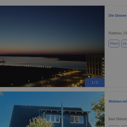
Die Ostsee 
Ratekau, 2
Haus
ca
1 / 2
Wohnen mit
Bad Oldesl