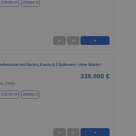
. 128,80 m²
Zimmer 6
★
➦
➜
eihenhaus mit Garten, Kamin & 2 Balkonen – ohne Makler!
335.000 €
oe, 23843
. 150,00 m²
Zimmer 5
★
➦
➜