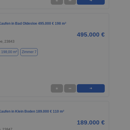
★
➦
➜
aufen in Bad Oldesloe 495.000 € 198 m²
495.000 €
oe, 23843
. 198,00 m²
Zimmer 7
★
➦
➜
aufen in Klein Boden 189.000 € 110 m²
189.000 €
n, 23847