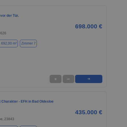
vor der Tür.
698.000 €
3626
. 692,00 m²
Zimmer 7
★
➦
➜
 Charakter - EFH in Bad Oldesloe
435.000 €
oe, 23843