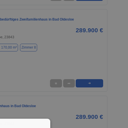
bedürftiges Zweifamilienhaus in Bad Oldesloe
289.900 €
oe, 23843
. 170,00 m²
Zimmer 8
★
➦
➜
enhaus in Bad Oldesloe
289.900 €
oe, 23843