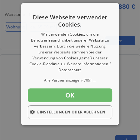
880 €
Weissenau, 88214
Diese Webseite verwendet
Cookies.
Wohnung
ca. 65,00 m²
Zimmer 2
Wir verwenden Cookies, um die
Benutzerfreundlichkeit unserer Website zu
★
➦
➜
verbessern. Durch die weitere Nutzung
unserer Webseite stimmen Sie der
Verwendung von Cookies gemäß unserer
Cookie-Richtlinie zu.
Weitere Informationen /
Datenschutz
Alle Partner anzeigen
(709) →
OK
EINSTELLUNGEN ODER ABLEHNEN
1 / 1