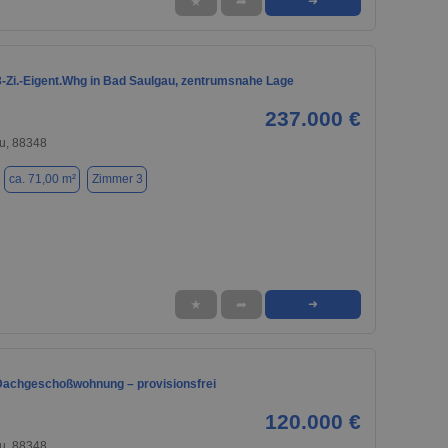
★
➦
➜
3-Zi.-Eigent.Whg in Bad Saulgau, zentrumsnahe Lage
237.000 €
u, 88348
ca. 71,00 m²
Zimmer 3
★
➦
➜
achgeschoßwohnung – provisionsfrei
120.000 €
u, 88348