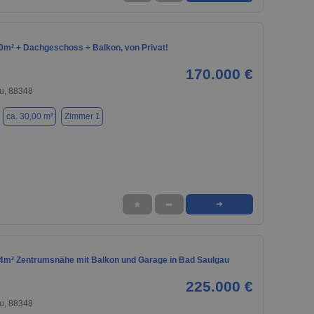
m² + Dachgeschoss + Balkon, von Privat!
170.000 €
u, 88348
ca. 30,00 m²
Zimmer 1
★
➦
➜
m² Zentrumsnähe mit Balkon und Garage in Bad Saulgau
225.000 €
u, 88348