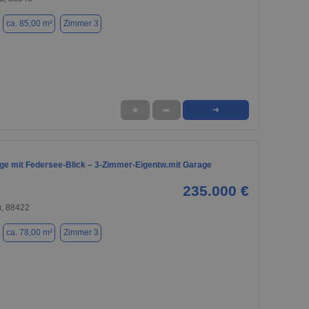
ca. 85,00 m²
Zimmer 3
★
➦
➜
age mit Federsee-Blick – 3-Zimmer-Eigentw.mit Garage
235.000 €
, 88422
ca. 78,00 m²
Zimmer 3