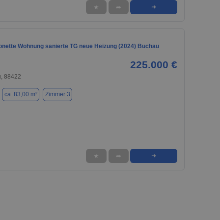
★
➦
➜
onette Wohnung sanierte TG neue Heizung (2024) Buchau
225.000 €
, 88422
ca. 83,00 m²
Zimmer 3
★
➦
➜