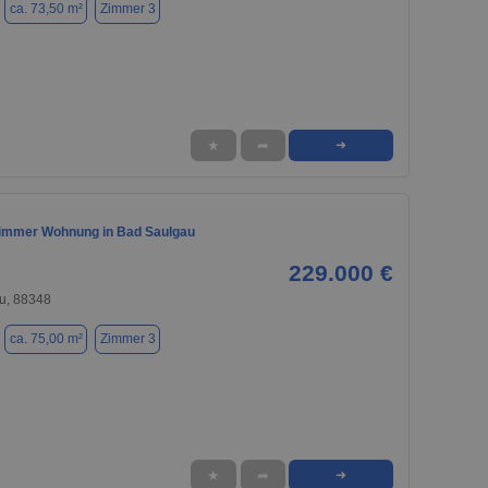
ca. 73,50 m²
Zimmer 3
★
➦
➜
immer Wohnung in Bad Saulgau
229.000 €
u, 88348
ca. 75,00 m²
Zimmer 3
★
➦
➜