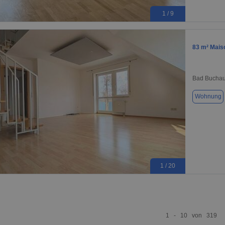
1 / 9
83 m² Mais
Bad Buchau
Wohnung
1 / 20
1 - 10 von 319