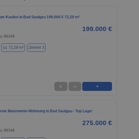
m Kaufen in Bad Saulgau 199.000 € 72.29 m²
199.000 €
u, 88348
ca. 72,29 m²
Zimmer 3
★
➦
➜
freie Maisonette-Wohnung in Bad Saulgau - Top Lage!
275.000 €
u, 88348