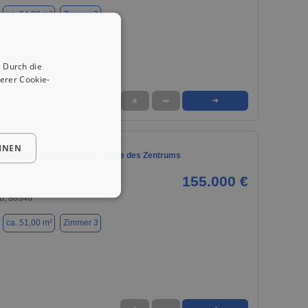
ca. 64,00 m²
Zimmer 3
 Durch die
erer Cookie-
★
➦
➜
HNEN
 2-Zimmer-Wohnung in der Nähe des Zentrums
155.000 €
u, 88348
ca. 51,00 m²
Zimmer 3