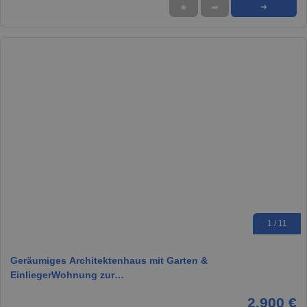
★
➦
➜
1 / 11
Geräumiges Architektenhaus mit Garten &
EinliegerWohnung zur…
2.900 €