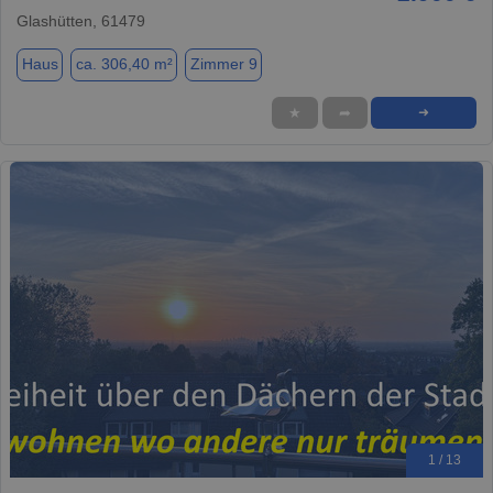
Glashütten, 61479
Haus
ca. 306,40 m²
Zimmer 9
★
➦
➜
1 / 13