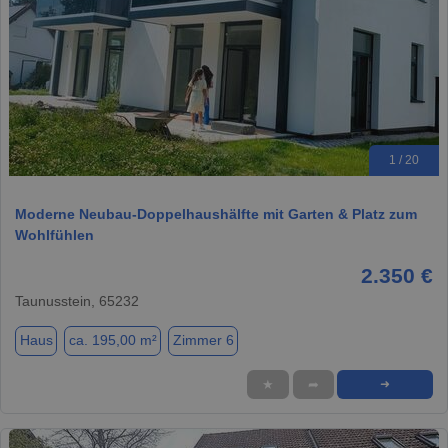
1 / 20
Moderne Neubau-Doppelhaushälfte mit Garten & Platz zum
Wohlfühlen
2.350 €
Taunusstein, 65232
Haus
ca. 195,00 m²
Zimmer 6
★
➦
➜