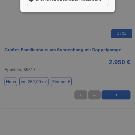
1 / 31
Großes Familienhaus am Sonnenhang mit Doppelgarage
2.950 €
Eppstein, 65817
Haus
ca. 262,00 m²
Zimmer 6
★
➦
➜