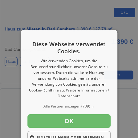
1 / 1
Haus zum Mieten in Bad Camberg 1.390 € 127.79 m²
1.390 €
Diese Webseite verwendet
Bad Camberg, 65520
Cookies.
Wir verwenden Cookies, um die
Haus
ca. 127,79 m²
Zimmer 4.5
Benutzerfreundlichkeit unserer Website zu
verbessern. Durch die weitere Nutzung
★
➦
➜
unserer Webseite stimmen Sie der
Verwendung von Cookies gemäß unserer
Cookie-Richtlinie zu.
Weitere Informationen /
Datenschutz
Alle Partner anzeigen
(709) →
OK
EINSTELLUNGEN ODER ABLEHNEN