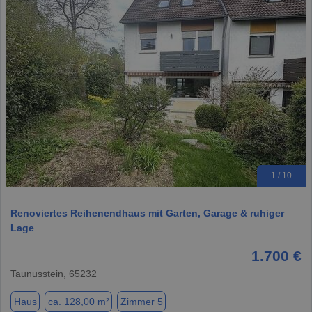
1 / 10
Renoviertes Reihenendhaus mit Garten, Garage & ruhiger
Lage
1.700 €
Taunusstein, 65232
Haus
ca. 128,00 m²
Zimmer 5