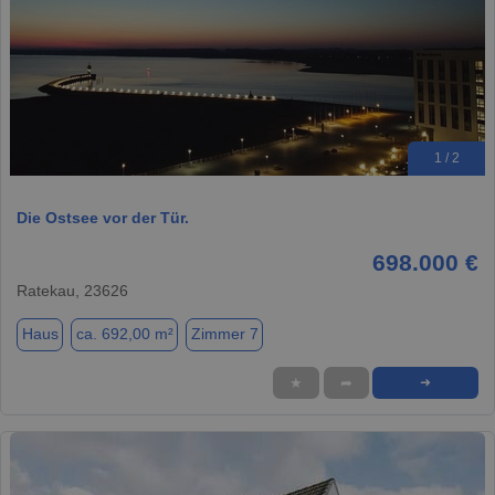
1 / 2
Die Ostsee vor der Tür.
698.000 €
Ratekau, 23626
Haus
ca. 692,00 m²
Zimmer 7
★
➦
➜