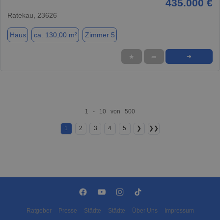
435.000 €
Ratekau, 23626
Haus
ca. 130,00 m²
Zimmer 5
★
➦
➜
1 - 10 von 500
1
2
3
4
5
❯
❯❯
Ratgeber
Presse
Städte
Städte
Über Uns
Impressum