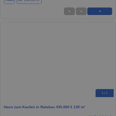
★
➦
➜
1 / 1
Haus zum Kaufen in Ratekau 435.000 € 130 m²