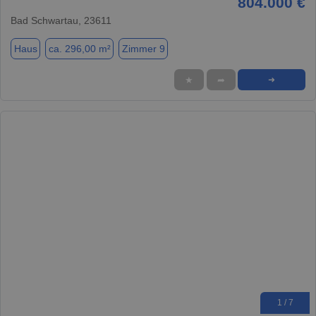
804.000 €
Bad Schwartau, 23611
Haus
ca. 296,00 m²
Zimmer 9
★
➦
➜
1 / 7