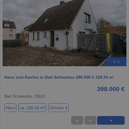
1 / 1
Haus zum Kaufen in Bad Schwartau 398.000 € 120.34 m²
398.000 €
Bad Schwartau, 23611
Haus
ca. 120,34 m²
Zimmer 4
★
➦
➜