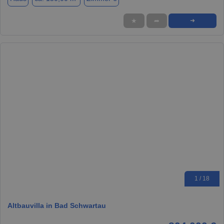
★
➦
➜
1 / 18
Altbauvilla in Bad Schwartau