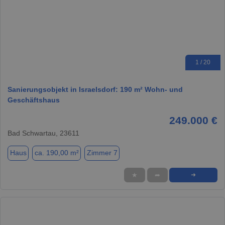
1 / 20
Sanierungsobjekt in Israelsdorf: 190 m² Wohn- und
Geschäftshaus
249.000 €
Bad Schwartau, 23611
Haus
ca. 190,00 m²
Zimmer 7
★
➦
➜