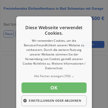
Freistehendes Einfamilienhaus in Bad Schwartau mit Garage
199.500 €
Bad Schwartau, 23611
Diese Webseite verwendet
Cookies.
Haus
ca. 111,79 m²
Zimmer 3
Wir verwenden Cookies, um die
★
➦
➜
Benutzerfreundlichkeit unserer Website zu
verbessern. Durch die weitere Nutzung
unserer Webseite stimmen Sie der
Verwendung von Cookies gemäß unserer
Cookie-Richtlinie zu.
Weitere Informationen /
Datenschutz
Alle Partner anzeigen
(709) →
OK
EINSTELLUNGEN ODER ABLEHNEN