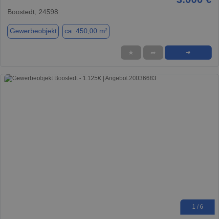
Boostedt, 24598
Gewerbeobjekt
ca. 450,00 m²
★
➦
➜
1 / 6