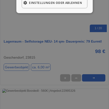
EINSTELLUNGEN ODER ABLEHNEN
1 / 20
Lagerraum - Selfstorage NEU- 14 qm- Dauerpreis: 79 Eurmtl
98 €
Geschendorf, 23815
Gewerbeobjekt
ca. 6,00 m²
★
➦
➜