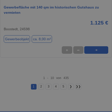
Gewerbefläche mit 140 qm im historischen Gutshaus zu
vermieten
1.125 €
Boostedt, 24598
Gewerbeobjekt
ca. 8,00 m²
★
➦
➜
1 - 10 von 435
1
2
3
4
5
❯
❯❯