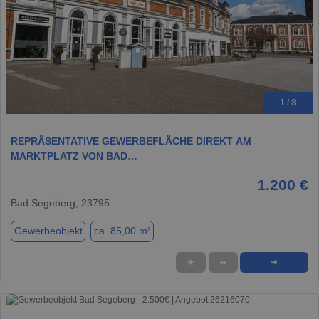
1 / 8
REPRÄSENTATIVE GEWERBEFLÄCHE DIREKT AM
MARKTPLATZ VON BAD…
1.200 €
Bad Segeberg, 23795
Gewerbeobjekt
ca. 85,00 m²
★
➦
➜