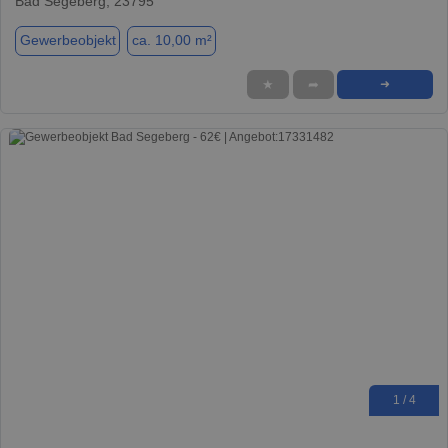
Bad Segeberg, 23795
Gewerbeobjekt
ca. 10,00 m²
★
➦
➜
1 / 4