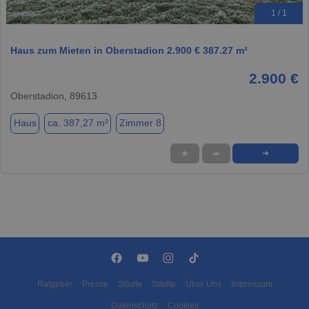
1 / 1
Haus zum Mieten in Oberstadion 2.900 € 387.27 m²
2.900 €
Oberstadion, 89613
Haus
ca. 387,27 m²
Zimmer 8
★
➦
➜
Ratgeber
Presse
Städte
Städte
Über Uns
Impressum
Datenschutz
Cookies