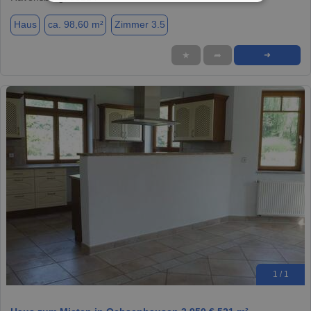
Haus
ca. 98,60 m²
Zimmer 3.5
★
➦
➜
1 / 1