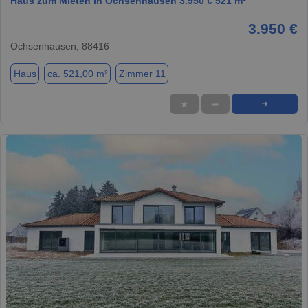
Haus zum Mieten in Ochsenhausen 3.950 € 521 m²
3.950 €
Ochsenhausen, 88416
Haus
ca. 521,00 m²
Zimmer 11
★
➦
➜