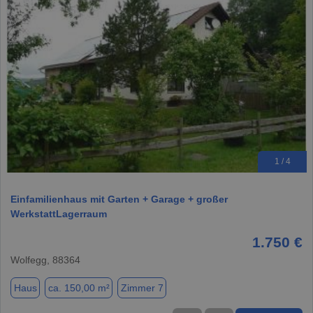
1 / 4
Einfamilienhaus mit Garten + Garage + großer
WerkstattLagerraum
1.750 €
Wolfegg, 88364
Haus
ca. 150,00 m²
Zimmer 7