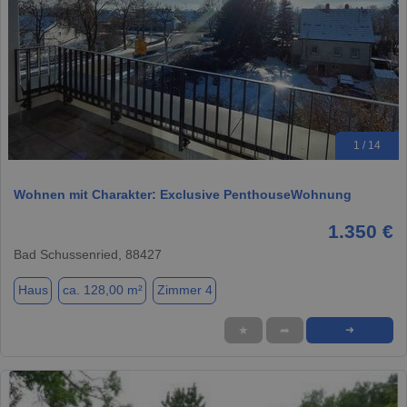
1 / 14
Wohnen mit Charakter: Exclusive PenthouseWohnung
1.350 €
Bad Schussenried, 88427
Haus
ca. 128,00 m²
Zimmer 4
★
➦
➜