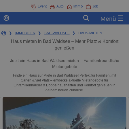
Event
Auto
Immo
Job
☰
Menü
❯
IMMOBILIEN
❯
BAD-WALDSEE
❯
HAUS-MIETEN
Haus mieten in Bad Waldsee – Mehr Platz & Komfort
genießen
Jetzt ein Haus in Bad Waldsee mieten – Familienfreundliche
Mietangebote
Finde ein Haus zur Miete in Bad Waldsee! Perfekt für Familien, mit
Garten & viel Platz – entdecke aktuelle Mietangebote für
Einfamilienhäuser & Doppelhaushälften und Komfort genießen in
deinem neuen Zuhause.