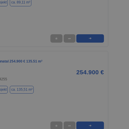
jekt
ca. 89,11 m²
★
➦
➜
natal 254.900 € 135.51 m²
254.900 €
34255
jekt
ca. 135,51 m²
★
➦
➜