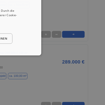
jekt
ca. 1.084,00 m²
 Durch die
erer Cookie-
★
➦
➜
HNEN
tzlar 289.000 € 100 m²
289.000 €
560
jekt
ca. 100,00 m²