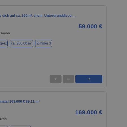
he dich auf ca. 260m², ehem. Untergrunddisco,…
59.000 €
 34466
jekt
ca. 260,00 m²
Zimmer 3
★
➦
➜
natal 169.000 € 89.11 m²
169.000 €
34255