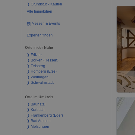
❯ Grundstück Kaufen
Alle Immobilien
Messen & Events
Experten finden
Orte in der Nähe
❯ Fritzlar
❯ Borken (Hessen)
❯ Felsberg
❯ Homberg (Efze)
❯ Wolfhagen
❯ Schwalmstadt
Orte im Umkreis
❯ Baunatal
❯ Korbach
❯ Frankenberg (Eder)
❯ Bad Arolsen
❯ Melsungen