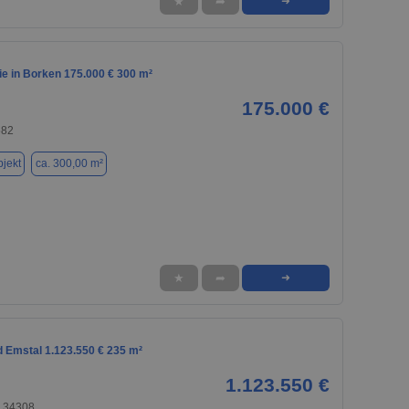
★
➦
➜
e in Borken 175.000 € 300 m²
175.000 €
582
jekt
ca. 300,00 m²
★
➦
➜
d Emstal 1.123.550 € 235 m²
1.123.550 €
, 34308