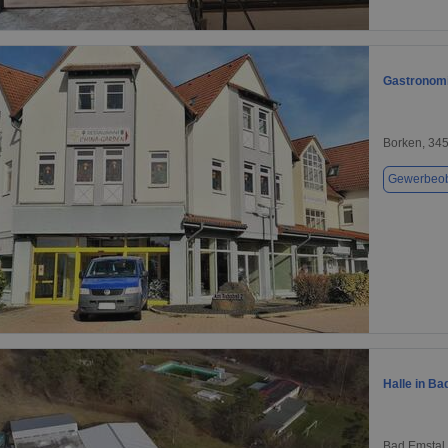
1 / 1
Gastronomi
Borken, 34
Gewerbeob
1 / 1
Halle in Ba
Bad Emstal