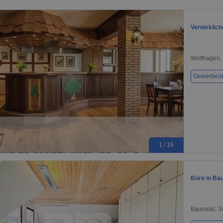
Verwirklic
Wolfhagen,
Gewerbeob
1 / 16
Büro in Bau
Baunatal, 