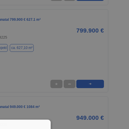
unatal 799.900 € 627.1 m²
799.900 €
34225
jekt
ca. 627,10 m²
★
➦
➜
unatal 949.000 € 1084 m²
949.000 €
34225