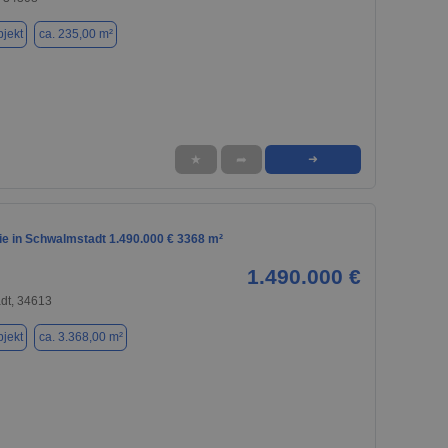
jekt
ca. 235,00 m²
★
➦
➜
e in Schwalmstadt 1.490.000 € 3368 m²
1.490.000 €
dt, 34613
jekt
ca. 3.368,00 m²