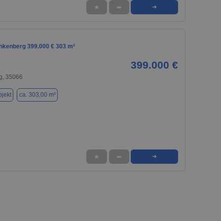
★
➦
➜
ankenberg 399.000 € 303 m²
399.000 €
g, 35066
jekt
ca. 303,00 m²
★
➦
➜