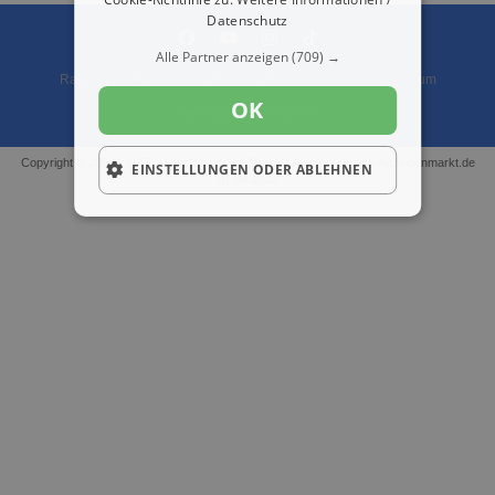
Datenschutz
Alle Partner anzeigen
(709) →
Ratgeber
Presse
Städte
Städte
Über Uns
Impressum
OK
Datenschutz
Cookies
Copyright © 2000 - 2026 | 1A Infosysteme GmbH | Content by: 1A-Anzeigenmarkt.de
EINSTELLUNGEN ODER ABLEHNEN
07.08.2026