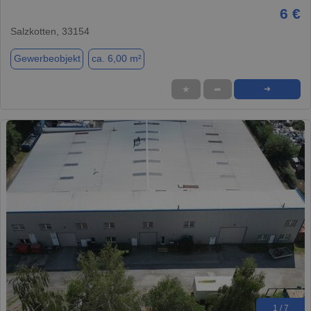
6 €
Salzkotten, 33154
Gewerbeobjekt
ca. 6,00 m²
★
➦
➜
1 / 7