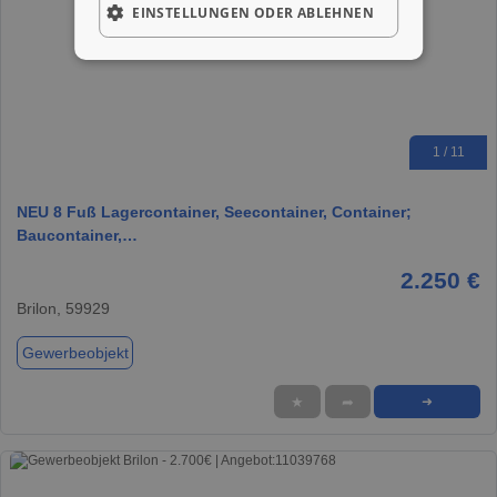
EINSTELLUNGEN ODER ABLEHNEN
1 / 11
NEU 8 Fuß Lagercontainer, Seecontainer, Container;
Baucontainer,…
2.250 €
Brilon, 59929
Gewerbeobjekt
★
➦
➜