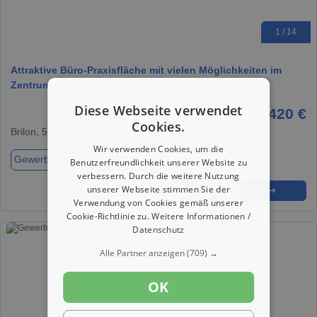
1 / 14
Attraktive Büro-Praxisfläche mit vielen Möglichkeiten im
Zentrum…
Diese Webseite verwendet
1.420 €
Cookies.
Brilon, 59929
Wir verwenden Cookies, um die
Gewerbeobjekt
ca. 212,00 m²
Benutzerfreundlichkeit unserer Website zu
verbessern. Durch die weitere Nutzung
unserer Webseite stimmen Sie der
★
➦
➜
Verwendung von Cookies gemäß unserer
Cookie-Richtlinie zu.
Weitere Informationen /
Datenschutz
Alle Partner anzeigen
(709) →
OK