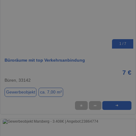
1 / 7
Büroräume mit top Verkehrsanbindung
7 €
Büren, 33142
Gewerbeobjekt
ca. 7,00 m²
★
➦
➜