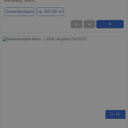
Marsberg, 34431
Gewerbeobjekt
ca. 837,00 m²
★
➦
➜
1 / 15