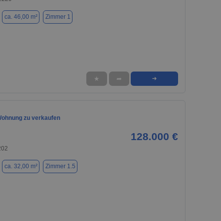
ca. 46,00 m²
Zimmer 1
★
➦
➜
ohnung zu verkaufen
128.000 €
202
ca. 32,00 m²
Zimmer 1.5