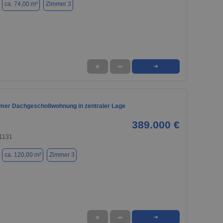
ca. 74,00 m²
Zimmer 3
★
➦
➜
mmer Dachgeschoßwohnung in zentraler Lage
389.000 €
71131
ca. 120,00 m²
Zimmer 3
★
➦
➜