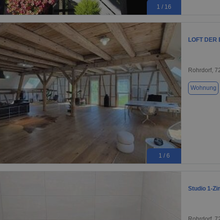
1 / 16
LOFT DER
Rohrdorf, 
Wohnung
1 / 6
Studio 1-Z
Rohrdorf, 