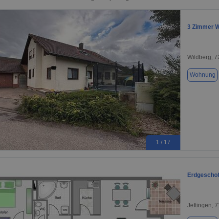
3 Zimmer W
Wildberg, 
Wohnung
1 / 17
Erdgeschoß
Jettingen, 