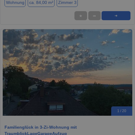
Wohnung
ca. 84,00 m²
Zimmer 3
★
➦
➜
1 / 20
Familienglück in 3-Zi-Wohnung mit
TraumblickLageGarageAufzug