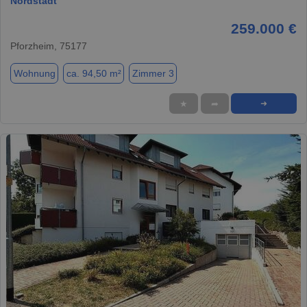
Nordstadt
259.000 €
Pforzheim, 75177
Wohnung
ca. 94,50 m²
Zimmer 3
★
➦
➜