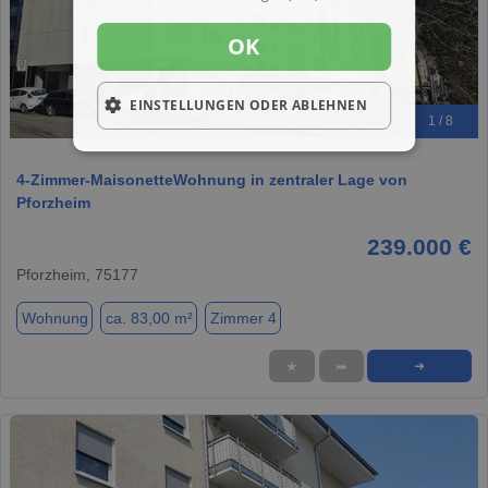
OK
EINSTELLUNGEN ODER ABLEHNEN
1 / 8
4-Zimmer-MaisonetteWohnung in zentraler Lage von
Pforzheim
239.000 €
Pforzheim, 75177
Wohnung
ca. 83,00 m²
Zimmer 4
★
➦
➜