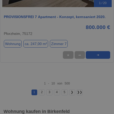
1 / 20
PROVISIONSFREI 7 Apartment - Konzept, kernsaniert 2020.
800.000 €
Pforzheim, 75172
Wohnung
ca. 247,00 m²
Zimmer 7
★
➦
➜
1 - 10 von 500
1
2
3
4
5
❯
❯❯
Wohnung kaufen in Birkenfeld