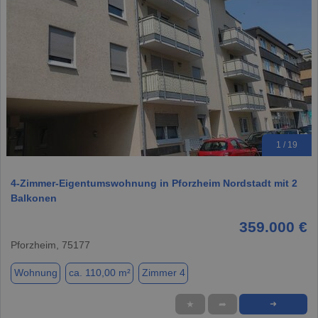
1 / 19
4-Zimmer-Eigentumswohnung in Pforzheim Nordstadt mit 2
Balkonen
359.000 €
Pforzheim, 75177
Wohnung
ca. 110,00 m²
Zimmer 4
★
➦
➜