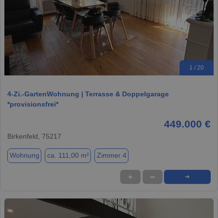
1 / 20
4-Zi.-GartenWohnung | Terrasse & Doppelgarage
*provisionsfrei*
449.000 €
Birkenfeld, 75217
Wohnung
ca. 111,00 m²
Zimmer 4
★
➦
➜