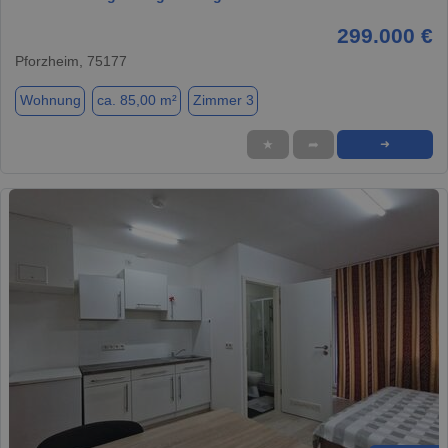
299.000 €
Pforzheim, 75177
Wohnung
ca. 85,00 m²
Zimmer 3
★
➦
➜