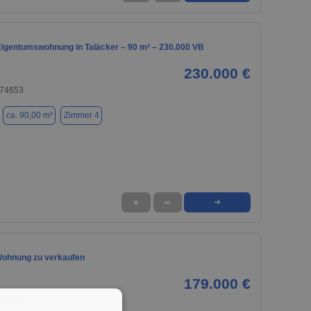
igentumswohnung in Taläcker – 90 m² – 230.000 VB
230.000 €
 74653
ca. 90,00 m²
Zimmer 4
★
➦
➜
ohnung zu verkaufen
179.000 €
 74653