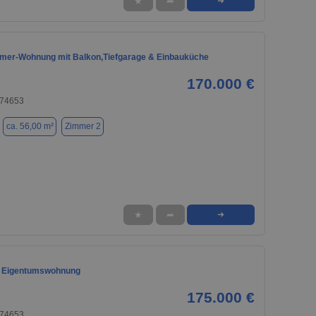
★
➦
➜
mmer-Wohnung mit Balkon,Tiefgarage & Einbauküche
170.000 €
 74653
ca. 56,00 m²
Zimmer 2
★
➦
➜
r Eigentumswohnung
175.000 €
 74653