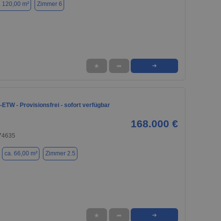
. 120,00 m²
Zimmer 6
★
➦
➜
ETW - Provisionsfrei - sofort verfügbar
168.000 €
 74635
ca. 66,00 m²
Zimmer 2.5
★
➦
➜