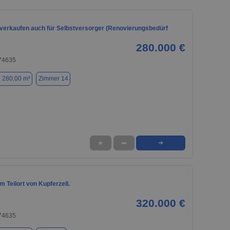
 verkaufen auch für Selbstversorger (Renovierungsbedürf
280.000 €
 74635
. 280,00 m²
Zimmer 14
★
➦
➜
 Teilort von Kupferzell.
320.000 €
 74635