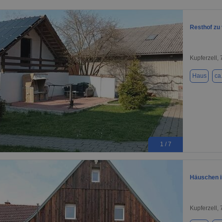
Resthof zu
Kupferzell,
Haus
ca
1 / 7
Häuschen im
Kupferzell,