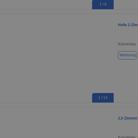
1 / 8
Helle 2-Zi
Künzelsau,
Wohnung
1 / 14
2,5 Zimme
Künzelsau,