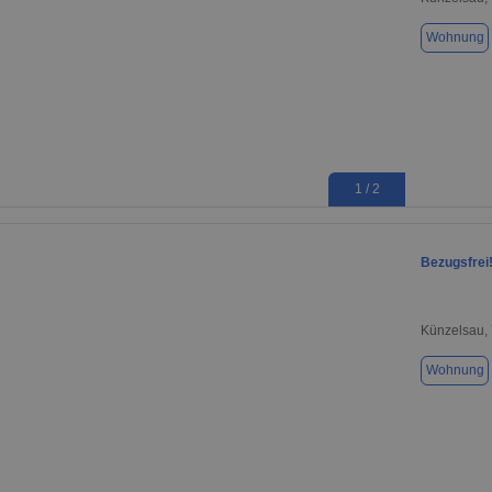
Wohnung
1 / 2
Bezugsfrei!
Künzelsau,
Wohnung