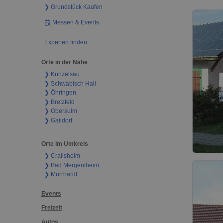
❯ Grundstück Kaufen
Messen & Events
Experten finden
Orte in der Nähe
❯ Künzelsau
❯ Schwäbisch Hall
❯ Öhringen
❯ Bretzfeld
❯ Obersulm
❯ Gaildorf
Orte im Umkreis
❯ Crailsheim
❯ Bad Mergentheim
❯ Murrhardt
Events
Freizeit
Autos