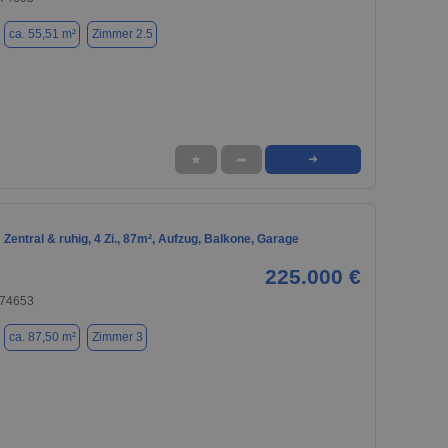
ca. 55,51 m²
Zimmer 2.5
★
➦
➜
 Zentral & ruhig, 4 Zi., 87m², Aufzug, Balkone, Garage
225.000 €
 74653
ca. 87,50 m²
Zimmer 3