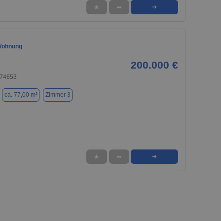
★
➦
➜
Wohnung
200.000 €
 74653
ca. 77,00 m²
Zimmer 3
★
➦
➜