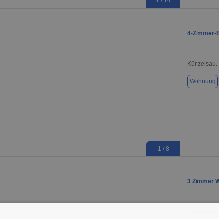
1 / 14
4-Zimmer-E
Künzelsau,
Wohnung
1 / 8
3 Zimmer W
Künzelsau,