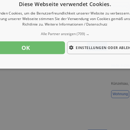
Diese Webseite verwendet Cookies.
Wohnung
nden Cookies, um die Benutzerfreundlichkeit unserer Website zu verbessern.
zung unserer Webseite stimmen Sie der Verwendung von Cookies gemäß uns
Richtlinie zu.
Weitere Informationen / Datenschutz
Alle Partner anzeigen
(709) →
OK
1 / 10
EINSTELLUNGEN ODER ABLE
Helle 3-Z
Künzelsau,
Wohnung