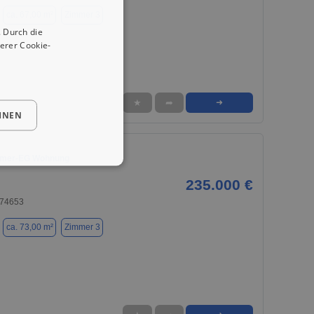
ca. 67,00 m²
Zimmer 3
 Durch die
erer Cookie-
★
➦
➜
HNEN
immer-EG Wohnung
235.000 €
 74653
ca. 73,00 m²
Zimmer 3