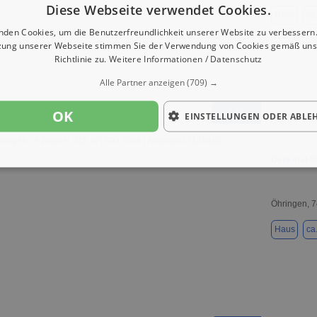
Diese Webseite verwendet Cookies.
Haus
ca
nden Cookies, um die Benutzerfreundlichkeit unserer Website zu verbessern.
zung unserer Webseite stimmen Sie der Verwendung von Cookies gemäß uns
Richtlinie zu.
Weitere Informationen / Datenschutz
Alle Partner anzeigen
(709) →
OK
1 / 7
EINSTELLUNGEN ODER ABLE
Denkmal-St
Öhringen, 
Haus
ca