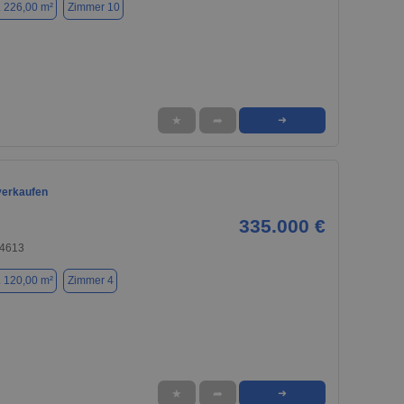
. 226,00 m²
Zimmer 10
★
➦
➜
verkaufen
335.000 €
74613
. 120,00 m²
Zimmer 4
★
➦
➜