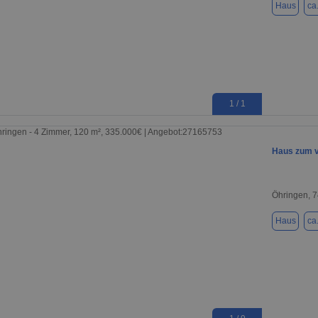
Haus
ca
1 / 1
Haus zum 
Öhringen, 
Haus
ca