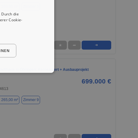
. 103,00 m²
Zimmer 5
 Durch die
erer Cookie-
★
➦
➜
HNEN
adthaus in Öhringen: Kernsaniert + Ausbauprojekt
699.000 €
74613
. 265,00 m²
Zimmer 9