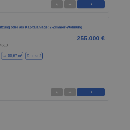
★
➦
➜
utzung oder als Kapitalanlage: 2-Zimmer-Wohnung
255.000 €
74613
ca. 55,97 m²
Zimmer 2
★
➦
➜