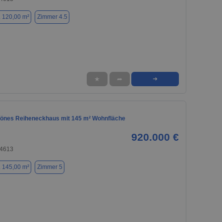
. 120,00 m²
Zimmer 4.5
★
➦
➜
nes Reiheneckhaus mit 145 m² Wohnfläche
920.000 €
74613
. 145,00 m²
Zimmer 5