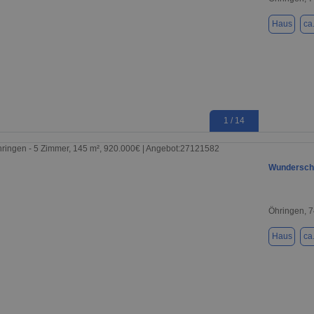
Haus
ca
1 / 14
Wunderschö
Öhringen, 
Haus
ca