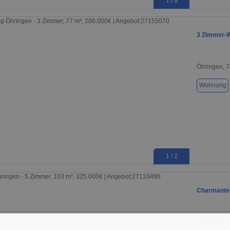
1 / 9
3 Zimmer-W
Öhringen, 
Wohnung
1 / 2
Charmantes
Öhringen, 