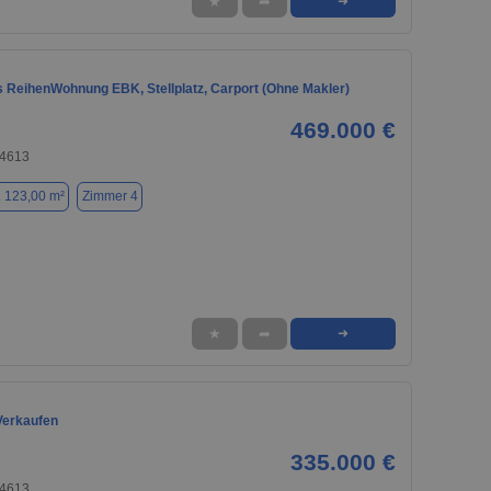
★
➦
➜
 ReihenWohnung EBK, Stellplatz, Carport (Ohne Makler)
469.000 €
74613
. 123,00 m²
Zimmer 4
★
➦
➜
Verkaufen
335.000 €
74613