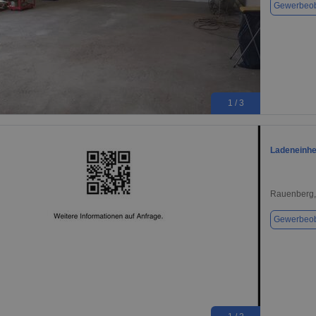
Gewerbeob
1 / 3
Ladeneinhe
Rauenberg,
Gewerbeob