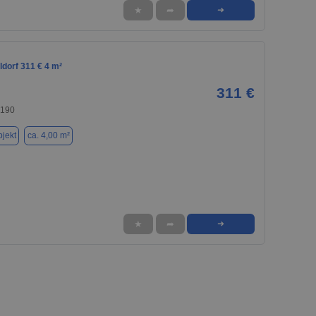
★
➦
➜
ldorf 311 € 4 m²
311 €
9190
jekt
ca. 4,00 m²
★
➦
➜