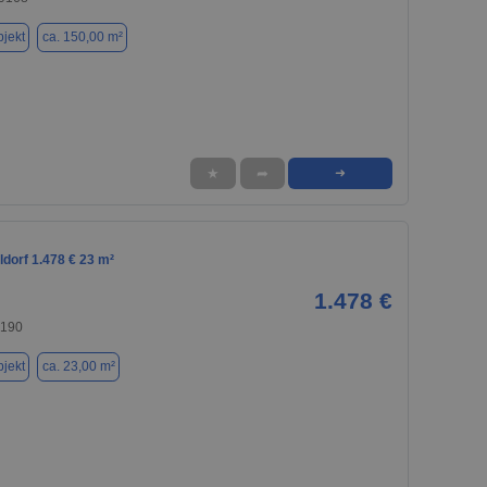
jekt
ca. 150,00 m²
★
➦
➜
ldorf 1.478 € 23 m²
1.478 €
9190
jekt
ca. 23,00 m²