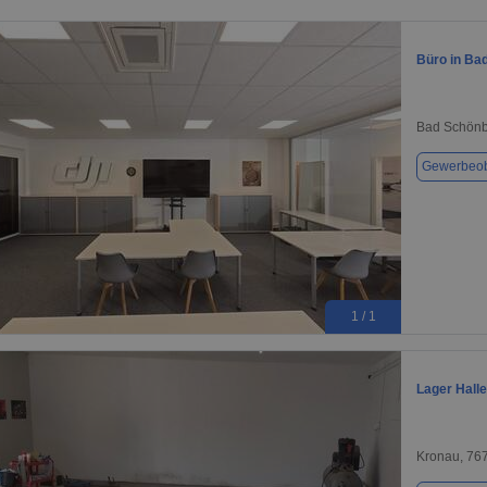
Büro in Ba
Bad Schönb
Gewerbeob
1 / 1
Lager Hall
Kronau, 76