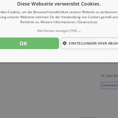
Diese Webseite verwendet Cookies.
Gewerbeob
nden Cookies, um die Benutzerfreundlichkeit unserer Website zu verbessern.
zung unserer Webseite stimmen Sie der Verwendung von Cookies gemäß uns
Richtlinie zu.
Weitere Informationen / Datenschutz
Alle Partner anzeigen
(709) →
OK
1 / 1
EINSTELLUNGEN ODER ABLE
Büro in St.
St. Leon-Ro
Gewerbeob