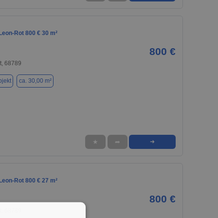
 Leon-Rot 800 € 30 m²
800 €
t, 68789
jekt
ca. 30,00 m²
★
➦
➜
 Leon-Rot 800 € 27 m²
800 €
t, 68789