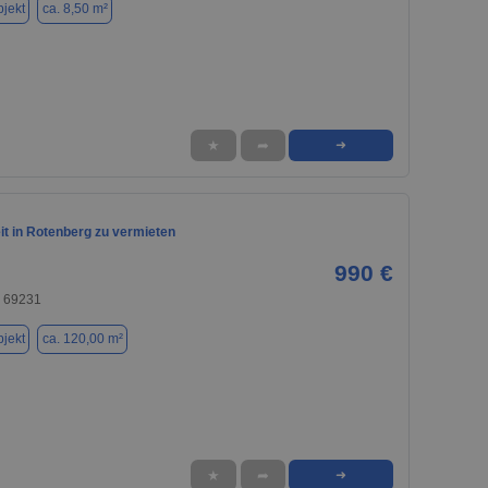
jekt
ca. 8,50 m²
★
➦
➜
it in Rotenberg zu vermieten
990 €
 69231
jekt
ca. 120,00 m²
★
➦
➜