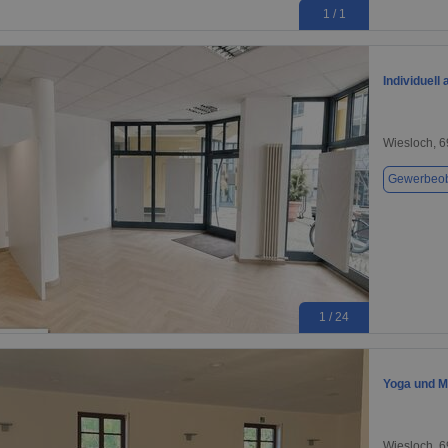
1 / 1
Individuell
Wiesloch, 
Gewerbeob
1 / 24
Yoga und M
Wiesloch, 