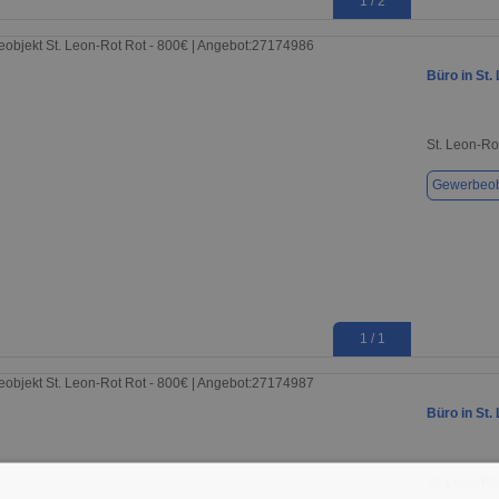
1 / 2
Büro in St.
St. Leon-Ro
Gewerbeob
1 / 1
Büro in St.
St. Leon-Ro