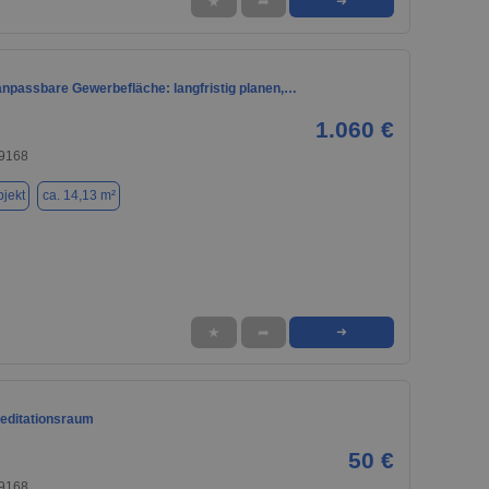
★
➦
➜
 anpassbare Gewerbefläche: langfristig planen,…
1.060 €
69168
jekt
ca. 14,13 m²
★
➦
➜
editationsraum
50 €
69168