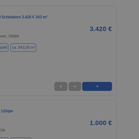
d Schönborn 3.420 € 343 m²
3.420 €
orn, 76669
jekt
ca. 343,00 m²
★
➦
➜
e 120qm
1.000 €
709