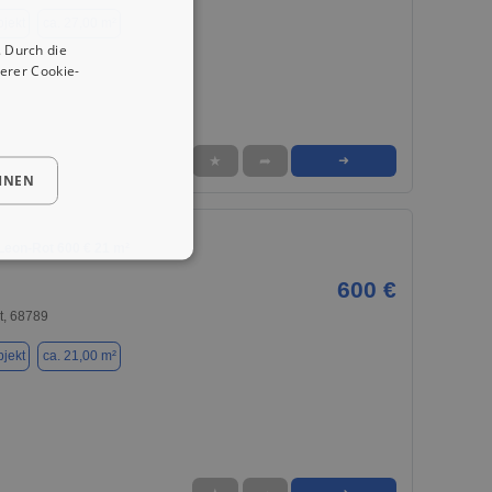
jekt
ca. 27,00 m²
 Durch die
erer Cookie-
★
➦
➜
HNEN
 Leon-Rot 600 € 21 m²
600 €
t, 68789
jekt
ca. 21,00 m²