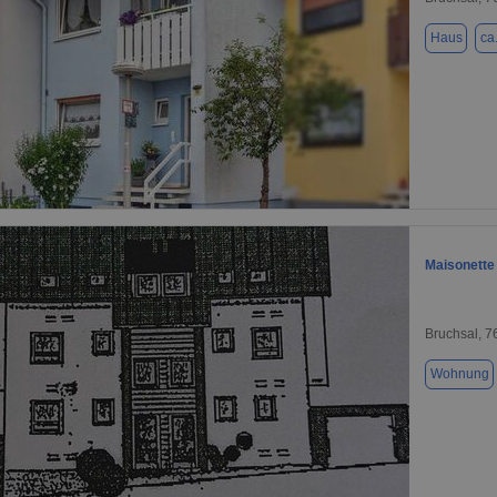
Haus
ca
1 / 1
Maisonett
Bruchsal, 
Wohnung