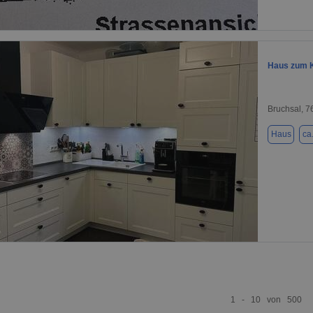
1 / 5
Haus zum K
Bruchsal, 
Haus
ca
1 / 1
1 - 10 von 500