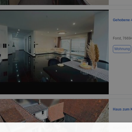
1 / 1
Gehobene 4
Forst, 7669
Wohnung
1 / 20
Haus zum K
Bruchsal /