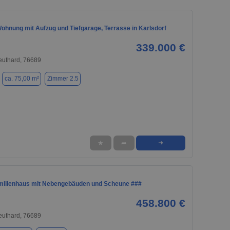
ohnung mit Aufzug und Tiefgarage, Terrasse in Karlsdorf
339.000 €
euthard, 76689
ca. 75,00 m²
Zimmer 2.5
★
➦
➜
milienhaus mit Nebengebäuden und Scheune ###
458.800 €
euthard, 76689