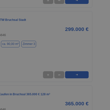
★
➦
➜
TW Bruchsal Stadt
299.000 €
76646
ca. 90,00 m²
Zimmer 3
★
➦
➜
aufen in Bruchsal 365.000 € 128 m²
365.000 €
76646