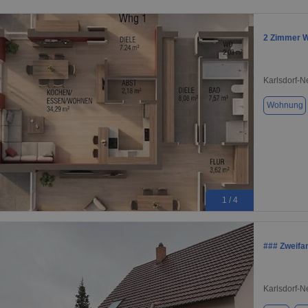
2 Zimmer W
Karlsdorf-N
Wohnung
1 / 4
### Zweifa
Karlsdorf-N