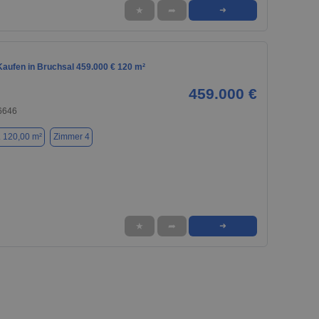
★
➦
➜
aufen in Bruchsal 459.000 € 120 m²
459.000 €
76646
. 120,00 m²
Zimmer 4
★
➦
➜