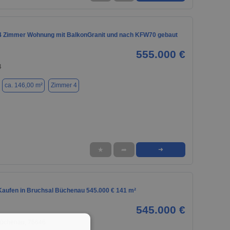
 Zimmer Wohnung mit BalkonGranit und nach KFW70 gebaut
555.000 €
4
ca. 146,00 m²
Zimmer 4
★
➦
➜
aufen in Bruchsal Büchenau 545.000 € 141 m²
545.000 €
 Büchenau, 76646