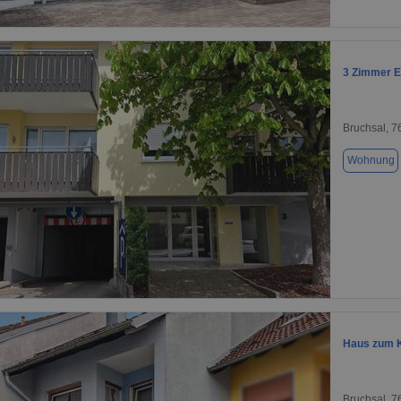
1 / 1
3 Zimmer E
Bruchsal, 
Wohnung
1 / 9
Haus zum K
Bruchsal, 