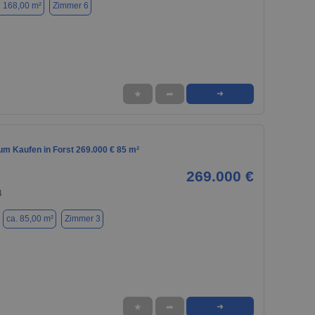
. 168,00 m²
Zimmer 6
★
➦
➜
m Kaufen in Forst 269.000 € 85 m²
269.000 €
4
ca. 85,00 m²
Zimmer 3
★
➦
➜