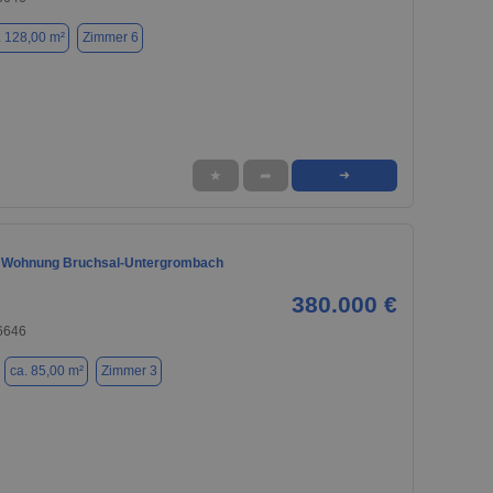
. 128,00 m²
Zimmer 6
★
➦
➜
e Wohnung Bruchsal-Untergrombach
380.000 €
76646
ca. 85,00 m²
Zimmer 3