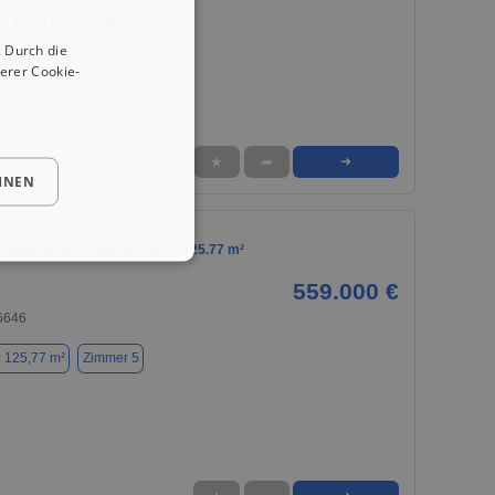
. 141,00 m²
Zimmer 7
 Durch die
erer Cookie-
★
➦
➜
HNEN
aufen in Bruchsal 559.000 € 125.77 m²
559.000 €
76646
. 125,77 m²
Zimmer 5