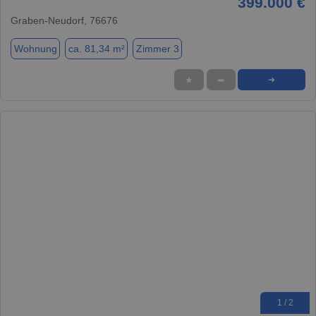
399.000 €
Graben-Neudorf, 76676
Wohnung
ca. 81,34 m²
Zimmer 3
★
➦
➜
1 / 2