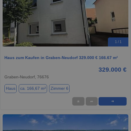
1 / 1
Haus zum Kaufen in Graben-Neudorf 329.000 € 166.67 m²
329.000 €
Graben-Neudorf, 76676
Haus
ca. 166,67 m²
Zimmer 6
★
➦
➜