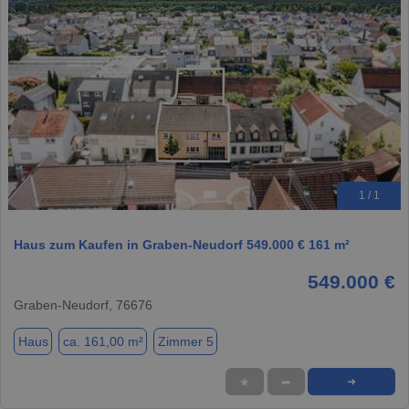
1 / 1
Haus zum Kaufen in Graben-Neudorf 549.000 € 161 m²
549.000 €
Graben-Neudorf, 76676
Haus
ca. 161,00 m²
Zimmer 5
★
➦
➜