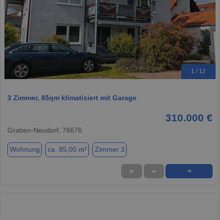
1 / 12
3 Zimmer, 85qm klimatisiert mit Garage
310.000 €
Graben-Neudorf, 76676
Wohnung
ca. 85,00 m²
Zimmer 3
★
➦
➜