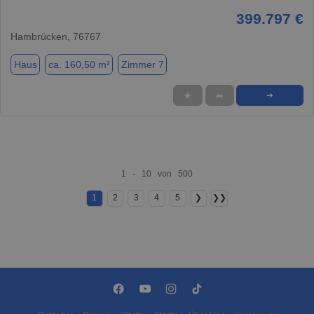
399.797 €
Hambrücken, 76767
Haus
ca. 160,50 m²
Zimmer 7
★
➦
➜
1 - 10 von 500
1
2
3
4
5
❯
❯❯