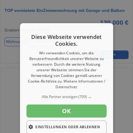
TOP vermietete EinZimmerwohnung mit Garage und Balkon
120.000 €
Graben-Neudorf, 76676
Diese Webseite verwendet
Wohnung
ca. 33,60 m²
Zimmer 1
Cookies.
Wir verwenden Cookies, um die
★
➦
➜
Benutzerfreundlichkeit unserer Website zu
verbessern. Durch die weitere Nutzung
unserer Webseite stimmen Sie der
Verwendung von Cookies gemäß unserer
Cookie-Richtlinie zu.
Weitere Informationen /
Datenschutz
Alle Partner anzeigen
(709) →
OK
EINSTELLUNGEN ODER ABLEHNEN