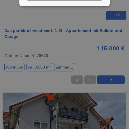
1 / 5
Das perfekte Investment: 1-Zi - Appartement mit Balkon und
Garage
115.000 €
Graben-Neudorf, 76676
Wohnung
ca. 33,60 m²
Zimmer 1
★
➦
➜