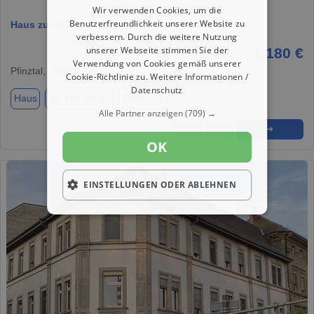
Wir verwenden Cookies, um die
Benutzerfreundlichkeit unserer Website zu
Haus zum Mieten in Pfinztal 1.180 € 104.64 m²
verbessern. Durch die weitere Nutzung
unserer Webseite stimmen Sie der
1.180 €
Verwendung von Cookies gemäß unserer
Pfinztal, 76327
Cookie-Richtlinie zu.
Weitere Informationen /
Datenschutz
Haus
ca. 104,64 m²
Zimmer 4
Alle Partner anzeigen
(709) →
★
➦
➜
OK
EINSTELLUNGEN ODER ABLEHNEN