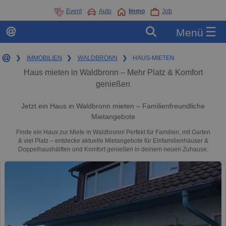
Event
Auto
Immo
Job
☰
Menü
❯
IMMOBILIEN
❯
WALDBRONN
❯
HAUS-MIETEN
Haus mieten in Waldbronn – Mehr Platz & Komfort
genießen
Jetzt ein Haus in Waldbronn mieten – Familienfreundliche
Mietangebote
Finde ein Haus zur Miete in Waldbronn! Perfekt für Familien, mit Garten
& viel Platz – entdecke aktuelle Mietangebote für Einfamilienhäuser &
Doppelhaushälften und Komfort genießen in deinem neuen Zuhause.