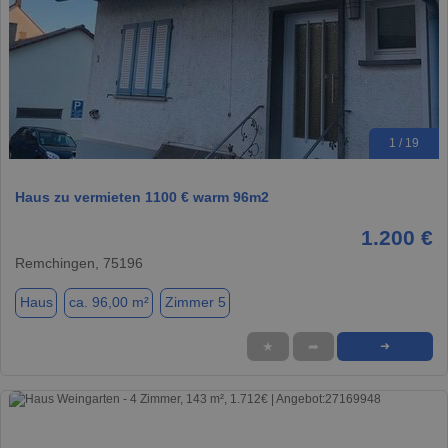
1 / 19
Haus zu vermieten 1100 € warm 96m2
1.200 €
Remchingen, 75196
Haus
ca. 96,00 m²
Zimmer 5
★
➦
➜