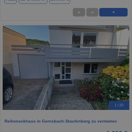
★
➦
➜
1 / 20
Reiheneckhaus in Gernsbach-Staufenberg zu vermieten