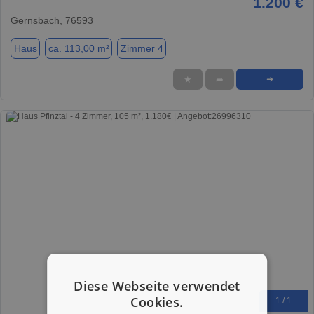
1.200 €
Gernsbach, 76593
Haus
ca. 113,00 m²
Zimmer 4
★
➦
➜
Diese Webseite verwendet
Cookies.
1 / 1