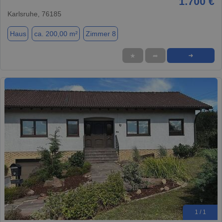
1.700 €
Karlsruhe, 76185
Haus
ca. 200,00 m²
Zimmer 8
★
➦
➜
1 / 1