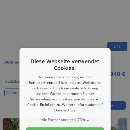
1 / 1
Diese Webseite verwendet
Wohnen auf Zeit in Radolfzell 940 €
Cookies.
940 €
Wir verwenden Cookies, um die
Radolfzell, 78315
Benutzerfreundlichkeit unserer Website zu
verbessern. Durch die weitere Nutzung
Zimmer
Zimmer 2
unserer Webseite stimmen Sie der
Verwendung von Cookies gemäß unserer
Cookie-Richtlinie zu.
Weitere Informationen /
★
➦
➜
Datenschutz
Alle Partner anzeigen
(709) →