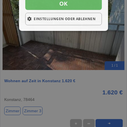
OK
EINSTELLUNGEN ODER ABLEHNEN
1 / 1
Wohnen auf Zeit in Konstanz 1.620 €
1.620 €
Konstanz, 78464
Zimmer
Zimmer 3
★
➦
➜