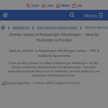
Event
Auto
Immo
Job
☰
Menü
❯
IMMOBILIEN
❯
RIELASINGEN-WORBLINGEN
❯
ZIMMER-MIETEN
Zimmer mieten in Rielasingen-Worblingen – Ideal für
Studenten & Pendler
Jetzt ein Zimmer in Rielasingen-Worblingen mieten – WG &
möblierte Apartments
Finde günstige Zimmer zur Miete in Rielasingen-Worblingen. Ob WG-
Zimmer, möbliertes Apartment oder Pendlerwohnung – hier gibt’s
passende Angebote! Ideal auch für Studenten, die eine praktische und
bezahlbare Wohnlösung suchen.